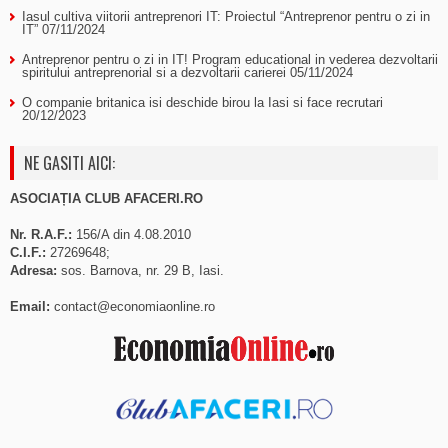
Iasul cultiva viitorii antreprenori IT: Proiectul “Antreprenor pentru o zi in
IT”
07/11/2024
Antreprenor pentru o zi in IT! Program educational in vederea dezvoltarii
spiritului antreprenorial si a dezvoltarii carierei
05/11/2024
O companie britanica isi deschide birou la Iasi si face recrutari
20/12/2023
NE GASITI AICI:
ASOCIAȚIA CLUB AFACERI.RO
Nr. R.A.F.:
156/A din 4.08.2010
C.I.F.:
27269648;
Adresa:
sos. Barnova, nr. 29 B, Iasi.
Email:
contact@economiaonline.ro