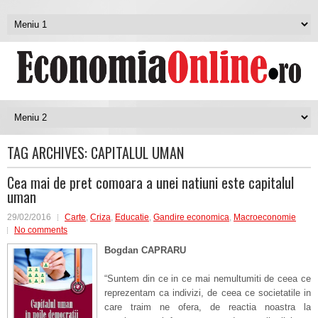
TAG ARCHIVES:
CAPITALUL UMAN
Cea mai de pret comoara a unei natiuni este capitalul
uman
29/02/2016
Carte
,
Criza
,
Educatie
,
Gandire economica
,
Macroeconomie
No comments
Bogdan CAPRARU
“Suntem din ce in ce mai nemultumiti de ceea ce
reprezentam ca indivizi, de ceea ce societatile in
care traim ne ofera, de reactia noastra la