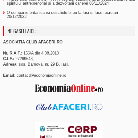
spiritului antreprenorial si a dezvoltarii carierei
05/11/2024
O companie britanica isi deschide birou la Iasi si face recrutari
20/12/2023
NE GASITI AICI:
ASOCIAȚIA CLUB AFACERI.RO
Nr. R.A.F.:
156/A din 4.08.2010
C.I.F.:
27269648;
Adresa:
sos. Barnova, nr. 29 B, Iasi.
Email:
contact@economiaonline.ro