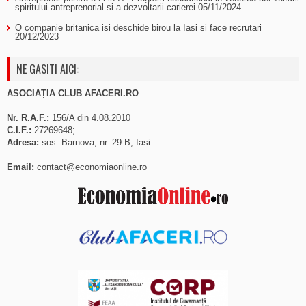
spiritului antreprenorial si a dezvoltarii carierei
05/11/2024
O companie britanica isi deschide birou la Iasi si face recrutari
20/12/2023
NE GASITI AICI:
ASOCIAȚIA CLUB AFACERI.RO
Nr. R.A.F.:
156/A din 4.08.2010
C.I.F.:
27269648;
Adresa:
sos. Barnova, nr. 29 B, Iasi.
Email:
contact@economiaonline.ro