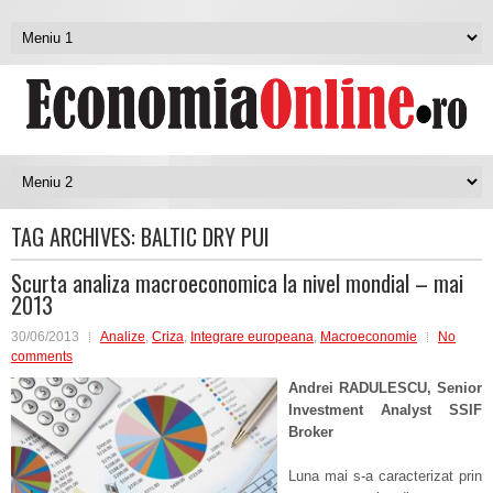
TAG ARCHIVES:
BALTIC DRY PUI
Scurta analiza macroeconomica la nivel mondial – mai
2013
30/06/2013
Analize
,
Criza
,
Integrare europeana
,
Macroeconomie
No
comments
Andrei RADULESCU, Senior
Investment Analyst SSIF
Broker
Luna mai s-a caracterizat prin