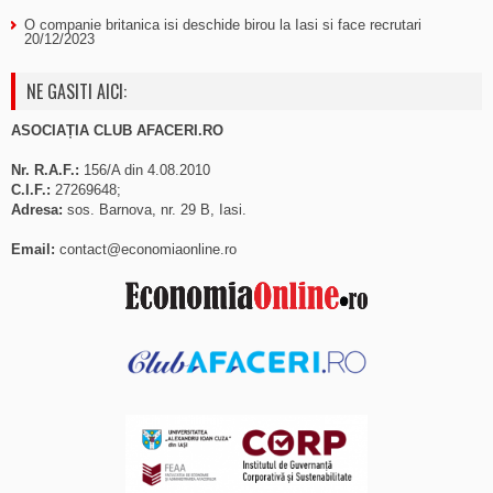
O companie britanica isi deschide birou la Iasi si face recrutari
20/12/2023
NE GASITI AICI:
ASOCIAȚIA CLUB AFACERI.RO
Nr. R.A.F.:
156/A din 4.08.2010
C.I.F.:
27269648;
Adresa:
sos. Barnova, nr. 29 B, Iasi.
Email:
contact@economiaonline.ro