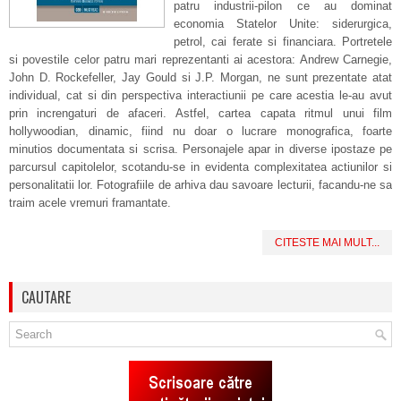
patru industrii-pilon ce au dominat
economia Statelor Unite: siderurgica,
petrol, cai ferate si financiara. Portretele
si povestile celor patru mari reprezentanti ai acestora: Andrew Carnegie,
John D. Rockefeller, Jay Gould si J.P. Morgan, ne sunt prezentate atat
individual, cat si din perspectiva interactiunii pe care acestia le-au avut
prin increngaturi de afaceri. Astfel, cartea capata ritmul unui film
hollywoodian, dinamic, fiind nu doar o lucrare monografica, foarte
minutios documentata si scrisa. Personajele apar in diverse ipostaze pe
parcursul capitolelor, scotandu-se in evidenta complexitatea actiunilor si
personalitatii lor. Fotografiile de arhiva dau savoare lecturii, facandu-ne sa
traim acele vremuri framantate.
CITESTE MAI MULT...
CAUTARE