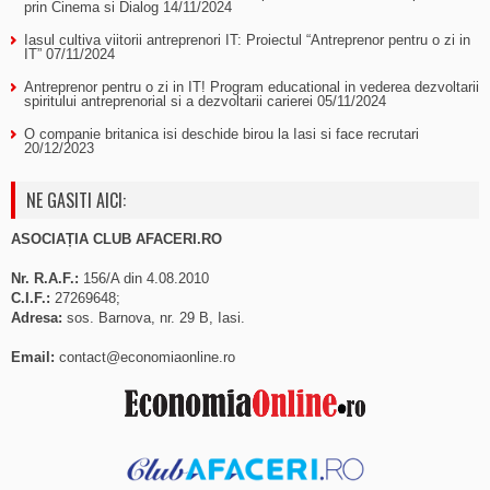
prin Cinema si Dialog
14/11/2024
Iasul cultiva viitorii antreprenori IT: Proiectul “Antreprenor pentru o zi in
IT”
07/11/2024
Antreprenor pentru o zi in IT! Program educational in vederea dezvoltarii
spiritului antreprenorial si a dezvoltarii carierei
05/11/2024
O companie britanica isi deschide birou la Iasi si face recrutari
20/12/2023
NE GASITI AICI:
ASOCIAȚIA CLUB AFACERI.RO
Nr. R.A.F.:
156/A din 4.08.2010
C.I.F.:
27269648;
Adresa:
sos. Barnova, nr. 29 B, Iasi.
Email:
contact@economiaonline.ro