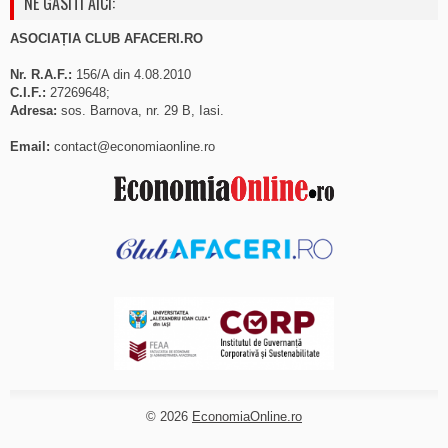
NE GASITI AICI:
ASOCIAȚIA CLUB AFACERI.RO
Nr. R.A.F.:
156/A din 4.08.2010
C.I.F.:
27269648;
Adresa:
sos. Barnova, nr. 29 B, Iasi.
Email:
contact@economiaonline.ro
© 2026
EconomiaOnline.ro