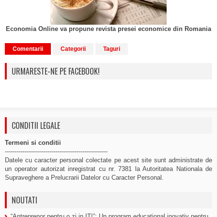
Economia Online va propune revista presei economice din Romania
Comentarii
Categorii
Taguri
URMARESTE-NE PE FACEBOOK!
CONDITII LEGALE
Termeni si conditii
-----------------------------------------------------
Datele cu caracter personal colectate pe acest site sunt administrate de
un operator autorizat inregistrat cu nr. 7381 la Autoritatea Nationala de
Supraveghere a Prelucrarii Datelor cu Caracter Personal.
NOUTATI
“Antreprenor pentru o zi in IT!”: Un program educational inovativ pentru