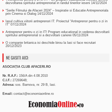
dezvoltarea spiritului antreprenorial in randul tinerilor ieseni
14/11/2024
“Serile Filmului de Afaceri 2024” – Inspiratie si Educatie Antreprenoriala
prin Cinema si Dialog
14/11/2024
Iasul cultiva viitorii antreprenori IT: Proiectul “Antreprenor pentru o zi in
IT”
07/11/2024
Antreprenor pentru o zi in IT! Program educational in vederea dezvoltarii
spiritului antreprenorial si a dezvoltarii carierei
05/11/2024
O companie britanica isi deschide birou la Iasi si face recrutari
20/12/2023
NE GASITI AICI:
ASOCIAȚIA CLUB AFACERI.RO
Nr. R.A.F.:
156/A din 4.08.2010
C.I.F.:
27269648;
Adresa:
sos. Barnova, nr. 29 B, Iasi.
Email:
contact@economiaonline.ro