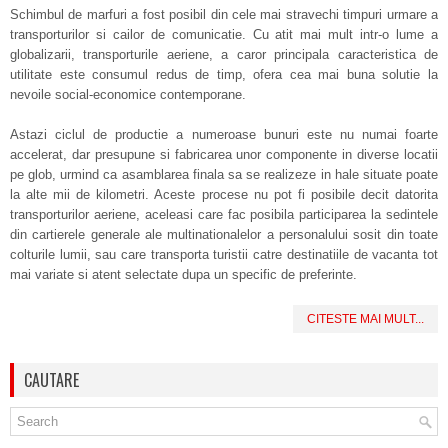
Schimbul de marfuri a fost posibil din cele mai stravechi timpuri urmare a
transporturilor si cailor de comunicatie. Cu atit mai mult intr-o lume a
globalizarii, transporturile aeriene, a caror principala caracteristica de
utilitate este consumul redus de timp, ofera cea mai buna solutie la
nevoile social-economice contemporane.
Astazi ciclul de productie a numeroase bunuri este nu numai foarte
accelerat, dar presupune si fabricarea unor componente in diverse locatii
pe glob, urmind ca asamblarea finala sa se realizeze in hale situate poate
la alte mii de kilometri. Aceste procese nu pot fi posibile decit datorita
transporturilor aeriene, aceleasi care fac posibila participarea la sedintele
din cartierele generale ale multinationalelor a personalului sosit din toate
colturile lumii, sau care transporta turistii catre destinatiile de vacanta tot
mai variate si atent selectate dupa un specific de preferinte.
CITESTE MAI MULT...
CAUTARE