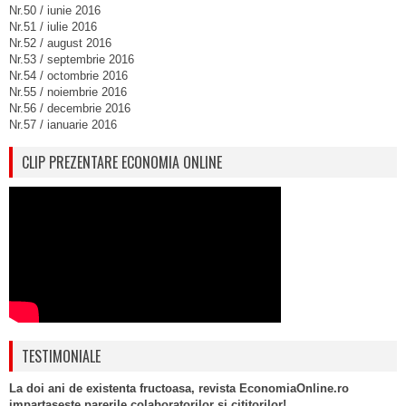
Nr.50 / iunie 2016
Nr.51 / iulie 2016
Nr.52 / august 2016
Nr.53 / septembrie 2016
Nr.54 / octombrie 2016
Nr.55 / noiembrie 2016
Nr.56 / decembrie 2016
Nr.57 / ianuarie 2016
CLIP PREZENTARE ECONOMIA ONLINE
TESTIMONIALE
La doi ani de existenta fructoasa, revista EconomiaOnline.ro
impartaseste parerile colaboratorilor si cititorilor!