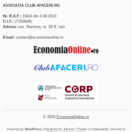
ASOCIAȚIA CLUB AFACERI.RO
Nr. R.A.F.:
156/A din 4.08.2010
C.I.F.:
27269648;
Adresa:
sos. Barnova, nr. 29 B, Iasi.
Email:
contact@economiaonline.ro
© 2026
EconomiaOnline.ro
Powered by
WordPress
| Designed by:
Boston
| Thanks to
Indianapolis
,
Resorts in