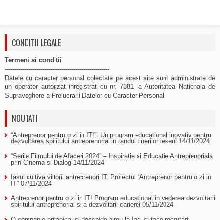
CONDITII LEGALE
Termeni si conditii
-----------------------------------------------------
Datele cu caracter personal colectate pe acest site sunt administrate de
un operator autorizat inregistrat cu nr. 7381 la Autoritatea Nationala de
Supraveghere a Prelucrarii Datelor cu Caracter Personal.
NOUTATI
“Antreprenor pentru o zi in IT!”: Un program educational inovativ pentru
dezvoltarea spiritului antreprenorial in randul tinerilor ieseni
14/11/2024
“Serile Filmului de Afaceri 2024” – Inspiratie si Educatie Antreprenoriala
prin Cinema si Dialog
14/11/2024
Iasul cultiva viitorii antreprenori IT: Proiectul “Antreprenor pentru o zi in
IT”
07/11/2024
Antreprenor pentru o zi in IT! Program educational in vederea dezvoltarii
spiritului antreprenorial si a dezvoltarii carierei
05/11/2024
O companie britanica isi deschide birou la Iasi si face recrutari