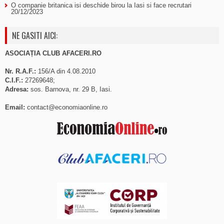
O companie britanica isi deschide birou la Iasi si face recrutari
20/12/2023
NE GASITI AICI:
ASOCIAȚIA CLUB AFACERI.RO
Nr. R.A.F.:
156/A din 4.08.2010
C.I.F.:
27269648;
Adresa:
sos. Barnova, nr. 29 B, Iasi.
Email:
contact@economiaonline.ro