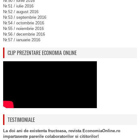
Nr.50 / iunie 2016
Nr.51 / iulie 2016
Nr.52 / august 2016
Nr.53 / septembrie 2016
Nr.54 / octombrie 2016
Nr.55 / noiembrie 2016
Nr.56 / decembrie 2016
Nr.57 / ianuarie 2016
CLIP PREZENTARE ECONOMIA ONLINE
TESTIMONIALE
La doi ani de existenta fructoasa, revista EconomiaOnline.ro
impartaseste parerile colaboratorilor si cititorilor!