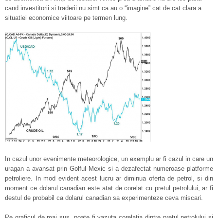
cand investitorii si traderii nu simt ca au o “imagine” cat de cat clara a
situatiei economice viitoare pe termen lung.
In cazul unor evenimente meteorologice, un exemplu ar fi cazul in care un
uragan a avansat prin Golful Mexic si a dezafectat numeroase platforme
petroliere. In mod evident acest lucru ar diminua oferta de petrol, si din
moment ce dolarul canadian este atat de corelat cu pretul petrolului, ar fi
destul de probabil ca dolarul canadian sa experimenteze ceva miscari.
Pe graficul de mai sus, poate fi vazuta corelatia dintre pretul petrolului si