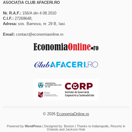
ASOCIAȚIA CLUB AFACERI.RO
Nr. R.A.F.:
156/A din 4.08.2010
C.I.F.:
27269648;
Adresa:
sos. Barnova, nr. 29 B, Iasi.
Email:
contact@economiaonline.ro
© 2026
EconomiaOnline.ro
Powered by
WordPress
| Designed by:
Boston
| Thanks to
Indianapolis
,
Resorts in
Orlando
and
Jackson Hole