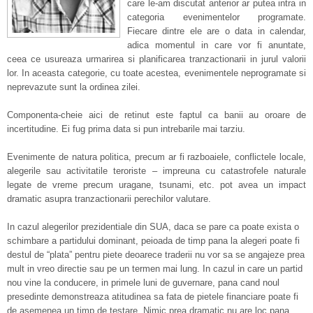
care le-am discutat anterior ar putea intra in
categoria evenimentelor programate.
Fiecare dintre ele are o data in calendar,
adica momentul in care vor fi anuntate,
ceea ce usureaza urmarirea si planificarea tranzactionarii in jurul valorii
lor. In aceasta categorie, cu toate acestea, evenimentele neprogramate si
neprevazute sunt la ordinea zilei.
Componenta-cheie aici de retinut este faptul ca banii au oroare de
incertitudine. Ei fug prima data si pun intrebarile mai tarziu.
Evenimente de natura politica, precum ar fi razboaiele, conflictele locale,
alegerile sau activitatile teroriste – impreuna cu catastrofele naturale
legate de vreme precum uragane, tsunami, etc. pot avea un impact
dramatic asupra tranzactionarii perechilor valutare.
In cazul alegerilor prezidentiale din SUA, daca se pare ca poate exista o
schimbare a partidului dominant, peioada de timp pana la alegeri poate fi
destul de “plata” pentru piete deoarece traderii nu vor sa se angajeze prea
mult in vreo directie sau pe un termen mai lung. In cazul in care un partid
nou vine la conducere, in primele luni de guvernare, pana cand noul
presedinte demonstreaza atitudinea sa fata de pietele financiare poate fi
de asemenea un timp de testare. Nimic prea dramatic nu are loc pana