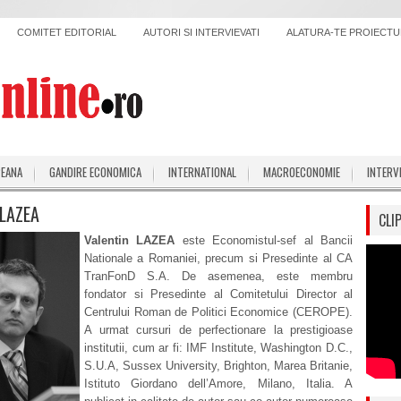
COMITET EDITORIAL
AUTORI SI INTERVIEVATI
ALATURA-TE PROIECTUL
PEANA
GANDIRE ECONOMICA
INTERNATIONAL
MACROECONOMIE
INTERV
 LAZEA
CLI
Valentin LAZEA
este Economistul-sef al Bancii
Nationale a Romaniei, precum si Presedinte al CA
TranFonD S.A. De asemenea, este membru
fondator si Presedinte al Comitetului Director al
Centrului Roman de Politici Economice (CEROPE).
A urmat cursuri de perfectionare la prestigioase
institutii, cum ar fi: IMF Institute, Washington D.C.,
S.U.A, Sussex University, Brighton, Marea Britanie,
Istituto Giordano dell’Amore, Milano, Italia. A