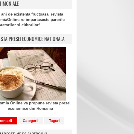
TIMONIALE
 ani de existenta fructoasa, revista
miaOnline.ro impartaseste parerile
atorilor si cititorilor!
ISTA PRESEI ECONOMICE NATIONALA
mia Online va propune revista presei
economice din Romania
entarii
Categorii
Taguri