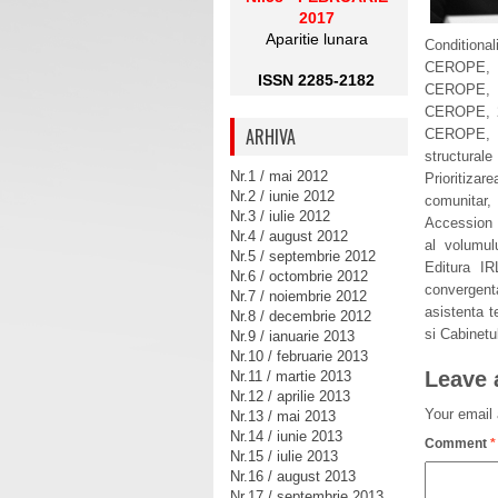
2017
Aparitie lunara
Conditional
CEROPE, 1
ISSN 2285-2182
CEROPE, 2
CEROPE, 20
ARHIVA
CEROPE, 2
structura
Nr.1 / mai 2012
Prioritiza
Nr.2 / iunie 2012
comunitar
Nr.3 / iulie 2012
Accession 
Nr.4 / august 2012
al volumul
Nr.5 / septembrie 2012
Editura IR
Nr.6 / octombrie 2012
convergent
Nr.7 / noiembrie 2012
asistenta t
Nr.8 / decembrie 2012
si Cabinetu
Nr.9 / ianuarie 2013
Nr.10 / februarie 2013
Leave 
Nr.11 / martie 2013
Nr.12 / aprilie 2013
Your email 
Nr.13 / mai 2013
Nr.14 / iunie 2013
Comment
*
Nr.15 / iulie 2013
Nr.16 / august 2013
Nr.17 / septembrie 2013