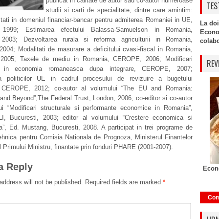
publicat in calitate de autor sau co-autor numeroase
TES
studii si carti de specialitate, dintre care amintim:
itati in domeniul financiar-bancar pentru admiterea Romaniei in UE,
La doi
999; Estimarea efectului Balassa-Samuelson in Romania,
Econo
003; Dezvoltarea rurala si reforma agriculturii in Romania,
colabor
04; Modalitati de masurare a deficitului cvasi-fiscal in Romania,
005; Taxele de mediu in Romania, CEROPE, 2006; Modificari
REV
le in economia romaneasca dupa integrare, CEROPE, 2007;
rea politicilor UE in cadrul procesului de revizuire a bugetului
, CEROPE, 2012; co-autor al volumului “The EU and Romania:
and Beyond”,The Federal Trust, London, 2006; co-editor si co-autor
ui “Modificari structurale si performante economice in Romania”,
LI, Bucuresti, 2003; editor al volumului “Crestere economica si
a”, Ed. Mustang, Bucuresti, 2008. A participat in trei programe de
ehnica pentru Comisia Nationala de Prognoza, Ministerul Finantelor
l Primului Ministru, finantate prin fonduri PHARE (2001-2007).
a Reply
Econo
address will not be published.
Required fields are marked
*
Com