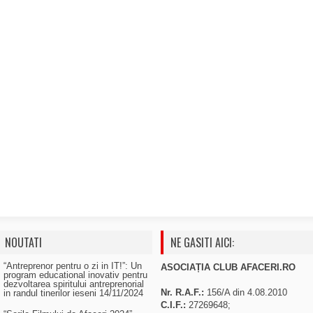
NOUTATI
NE GASITI AICI:
“Antreprenor pentru o zi in IT!”: Un
ASOCIAȚIA CLUB AFACERI.RO
program educational inovativ pentru
dezvoltarea spiritului antreprenorial
Nr. R.A.F.:
156/A din 4.08.2010
in randul tinerilor ieseni
14/11/2024
C.I.F.:
27269648;