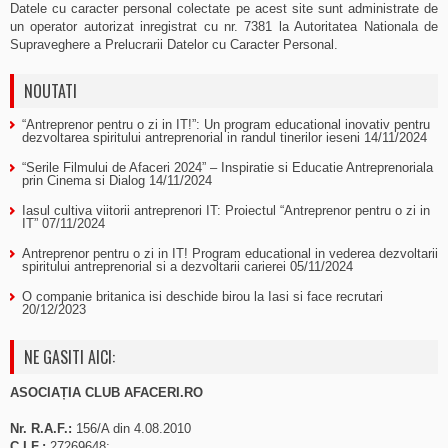
Datele cu caracter personal colectate pe acest site sunt administrate de
un operator autorizat inregistrat cu nr. 7381 la Autoritatea Nationala de
Supraveghere a Prelucrarii Datelor cu Caracter Personal.
NOUTATI
“Antreprenor pentru o zi in IT!”: Un program educational inovativ pentru
dezvoltarea spiritului antreprenorial in randul tinerilor ieseni
14/11/2024
“Serile Filmului de Afaceri 2024” – Inspiratie si Educatie Antreprenoriala
prin Cinema si Dialog
14/11/2024
Iasul cultiva viitorii antreprenori IT: Proiectul “Antreprenor pentru o zi in
IT”
07/11/2024
Antreprenor pentru o zi in IT! Program educational in vederea dezvoltarii
spiritului antreprenorial si a dezvoltarii carierei
05/11/2024
O companie britanica isi deschide birou la Iasi si face recrutari
20/12/2023
NE GASITI AICI:
ASOCIAȚIA CLUB AFACERI.RO
Nr. R.A.F.:
156/A din 4.08.2010
C.I.F.:
27269648;