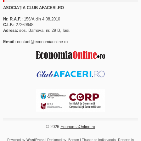
ASOCIAȚIA CLUB AFACERI.RO
Nr. R.A.F.:
156/A din 4.08.2010
C.I.F.:
27269648;
Adresa:
sos. Barnova, nr. 29 B, Iasi.
Email:
contact@economiaonline.ro
© 2026
EconomiaOnline.ro
Powered by
WordPress
| Designed by:
Boston
| Thanks to
Indianapolis
,
Resorts in