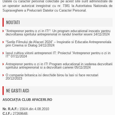
Datele cu caracter personal colectate pe acest site sunt administrate de
un operator autorizat inregistrat cu nr. 7381 la Autoritatea Nationala de
Supraveghere a Prelucrarii Datelor cu Caracter Personal.
NOUTATI
“Antreprenor pentru o zi in IT!”: Un program educational inovativ pentru
dezvoltarea spiritului antreprenorial in randul tinerilor ieseni
14/11/2024
“Serile Filmului de Afaceri 2024” – Inspiratie si Educatie Antreprenoriala
prin Cinema si Dialog
14/11/2024
Iasul cultiva viitorii antreprenori IT: Proiectul “Antreprenor pentru o zi in
IT”
07/11/2024
Antreprenor pentru o zi in IT! Program educational in vederea dezvoltarii
spiritului antreprenorial si a dezvoltarii carierei
05/11/2024
O companie britanica isi deschide birou la Iasi si face recrutari
20/12/2023
NE GASITI AICI:
ASOCIAȚIA CLUB AFACERI.RO
Nr. R.A.F.:
156/A din 4.08.2010
C.I.F.:
27269648;