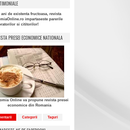
TIMONIALE
 ani de existenta fructoasa, revista
miaOnline.ro impartaseste parerile
atorilor si cititorilor!
ISTA PRESEI ECONOMICE NATIONALA
mia Online va propune revista presei
economice din Romania
entarii
Categorii
Taguri