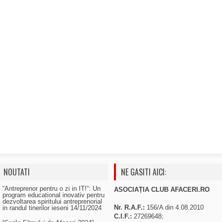
NOUTATI
NE GASITI AICI:
“Antreprenor pentru o zi in IT!”: Un
ASOCIAȚIA CLUB AFACERI.RO
program educational inovativ pentru
dezvoltarea spiritului antreprenorial
Nr. R.A.F.:
156/A din 4.08.2010
in randul tinerilor ieseni
14/11/2024
C.I.F.:
27269648;