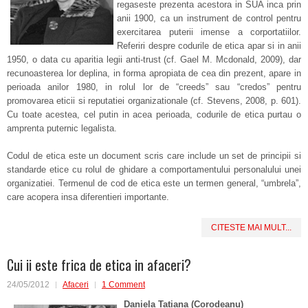
regaseste prezenta acestora in SUA inca prin
anii 1900, ca un instrument de control pentru
exercitarea puterii imense a corportatiilor.
Referiri despre codurile de etica apar si in anii
1950, o data cu aparitia legii anti-trust (cf. Gael M. Mcdonald, 2009), dar
recunoasterea lor deplina, in forma apropiata de cea din prezent, apare in
perioada anilor 1980, in rolul lor de “creeds” sau “credos” pentru
promovarea eticii si reputatiei organizationale (cf. Stevens, 2008, p. 601).
Cu toate acestea, cel putin in acea perioada, codurile de etica purtau o
amprenta puternic legalista.
Codul de etica este un document scris care include un set de principii si
standarde etice cu rolul de ghidare a comportamentului personalului unei
organizatiei. Termenul de cod de etica este un termen general, “umbrela”,
care acopera insa diferentieri importante.
CITESTE MAI MULT...
Cui ii este frica de etica in afaceri?
24/05/2012
Afaceri
1 Comment
Daniela Tatiana (Corodeanu)