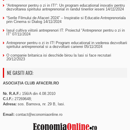
“Antreprenor pentru o zi in IT!”: Un program educational inovativ pentru
dezvoltarea spiritului antreprenorial in randul tinerilor ieseni
14/11/2024
“Serile Filmului de Afaceri 2024” – Inspiratie si Educatie Antreprenoriala
prin Cinema si Dialog
14/11/2024
Iasul cultiva viitorii antreprenori IT: Proiectul “Antreprenor pentru o zi in
IT”
07/11/2024
Antreprenor pentru o zi in IT! Program educational in vederea dezvoltarii
spiritului antreprenorial si a dezvoltarii carierei
05/11/2024
O companie britanica isi deschide birou la Iasi si face recrutari
20/12/2023
NE GASITI AICI:
ASOCIAȚIA CLUB AFACERI.RO
Nr. R.A.F.:
156/A din 4.08.2010
C.I.F.:
27269648;
Adresa:
sos. Barnova, nr. 29 B, Iasi.
Email:
contact@economiaonline.ro