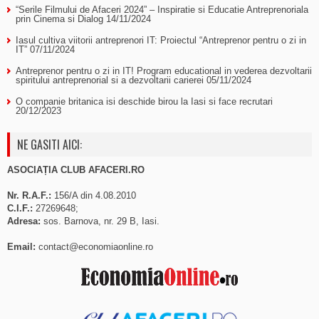
“Serile Filmului de Afaceri 2024” – Inspiratie si Educatie Antreprenoriala
prin Cinema si Dialog
14/11/2024
Iasul cultiva viitorii antreprenori IT: Proiectul “Antreprenor pentru o zi in
IT”
07/11/2024
Antreprenor pentru o zi in IT! Program educational in vederea dezvoltarii
spiritului antreprenorial si a dezvoltarii carierei
05/11/2024
O companie britanica isi deschide birou la Iasi si face recrutari
20/12/2023
NE GASITI AICI:
ASOCIAȚIA CLUB AFACERI.RO
Nr. R.A.F.:
156/A din 4.08.2010
C.I.F.:
27269648;
Adresa:
sos. Barnova, nr. 29 B, Iasi.
Email:
contact@economiaonline.ro