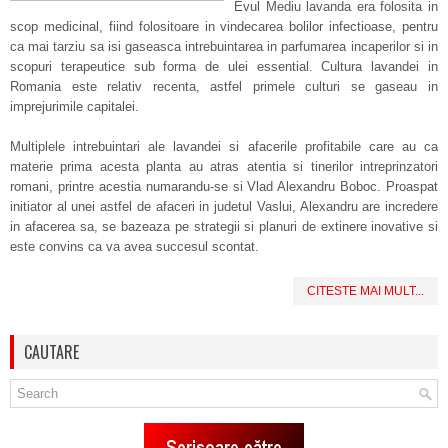
Evul Mediu lavanda era folosita in
scop medicinal, fiind folositoare in vindecarea bolilor infectioase, pentru
ca mai tarziu sa isi gaseasca intrebuintarea in parfumarea incaperilor si in
scopuri terapeutice sub forma de ulei essential. Cultura lavandei in
Romania este relativ recenta, astfel primele culturi se gaseau in
imprejurimile capitalei.
Multiplele intrebuintari ale lavandei si afacerile profitabile care au ca
materie prima acesta planta au atras atentia si tinerilor intreprinzatori
romani, printre acestia numarandu-se si Vlad Alexandru Boboc. Proaspat
initiator al unei astfel de afaceri in judetul Vaslui, Alexandru are incredere
in afacerea sa, se bazeaza pe strategii si planuri de extinere inovative si
este convins ca va avea succesul scontat.
CITESTE MAI MULT...
CAUTARE