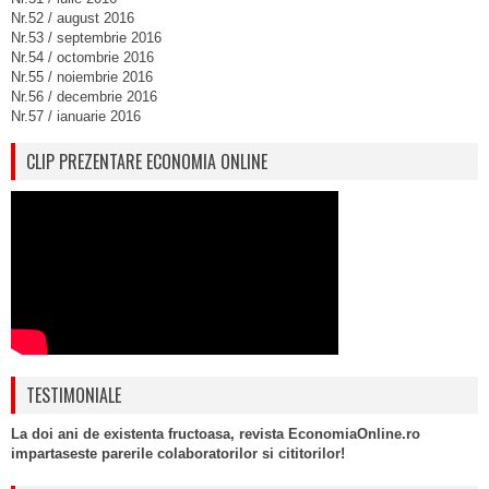
Nr.52 / august 2016
Nr.53 / septembrie 2016
Nr.54 / octombrie 2016
Nr.55 / noiembrie 2016
Nr.56 / decembrie 2016
Nr.57 / ianuarie 2016
CLIP PREZENTARE ECONOMIA ONLINE
TESTIMONIALE
La doi ani de existenta fructoasa, revista EconomiaOnline.ro
impartaseste parerile colaboratorilor si cititorilor!