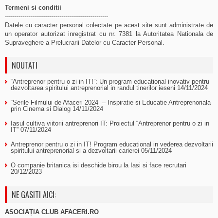
Termeni si conditii
-----------------------------------------------------
Datele cu caracter personal colectate pe acest site sunt administrate de
un operator autorizat inregistrat cu nr. 7381 la Autoritatea Nationala de
Supraveghere a Prelucrarii Datelor cu Caracter Personal.
NOUTATI
“Antreprenor pentru o zi in IT!”: Un program educational inovativ pentru
dezvoltarea spiritului antreprenorial in randul tinerilor ieseni
14/11/2024
“Serile Filmului de Afaceri 2024” – Inspiratie si Educatie Antreprenoriala
prin Cinema si Dialog
14/11/2024
Iasul cultiva viitorii antreprenori IT: Proiectul “Antreprenor pentru o zi in
IT”
07/11/2024
Antreprenor pentru o zi in IT! Program educational in vederea dezvoltarii
spiritului antreprenorial si a dezvoltarii carierei
05/11/2024
O companie britanica isi deschide birou la Iasi si face recrutari
20/12/2023
NE GASITI AICI:
ASOCIAȚIA CLUB AFACERI.RO