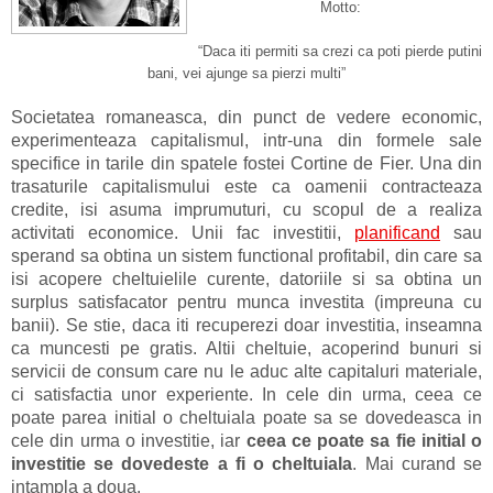
Motto:
“Daca iti permiti sa crezi ca poti pierde putini
bani, vei ajunge sa pierzi multi”
Societatea rom
aneasca, din punct de vedere economic,
experimenteaza capitalismul, intr-una din formele sale
specifice in tarile din spatele fostei Cortine de Fier. Una din
trasaturile capitalismului este ca oamenii contracteaza
credite, isi asuma imprumuturi, cu scopul de a realiza
activitati economice. Unii fac investitii,
planificand
sau
sperand sa obtina un sistem functional profitabil, din care sa
isi acopere cheltuielile curente, datoriile si sa obtina un
surplus satisfacator pentru munca investita (impreuna cu
banii). Se stie, daca iti recuperezi doar investitia, inseamna
ca muncesti pe gratis. Altii cheltuie, acoperind bunuri si
servicii de consum care nu le aduc alte capitaluri materiale,
ci satisfactia unor experiente. In cele din urma, ceea ce
poate parea initial o cheltuiala poate sa se dovedeasca in
cele din urma o investitie, iar
ceea ce poate sa fie initial o
investitie se dovedeste a fi o cheltuiala
. Mai curand se
intampla a doua.