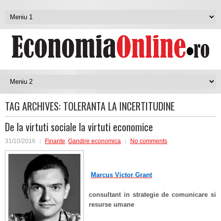
TAG ARCHIVES:
TOLERANTA LA INCERTITUDINE
De la virtuti sociale la virtuti economice
31/10/2016
Finante
,
Gandire economica
No comments
Marcus Victor Grant
consultant in strategie de comunicare si
resurse umane