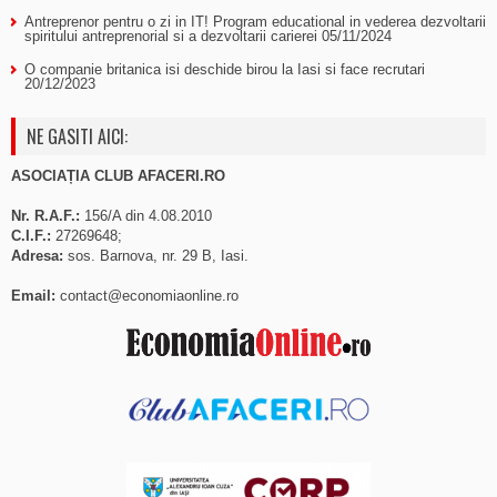
Antreprenor pentru o zi in IT! Program educational in vederea dezvoltarii
spiritului antreprenorial si a dezvoltarii carierei
05/11/2024
O companie britanica isi deschide birou la Iasi si face recrutari
20/12/2023
NE GASITI AICI:
ASOCIAȚIA CLUB AFACERI.RO
Nr. R.A.F.:
156/A din 4.08.2010
C.I.F.:
27269648;
Adresa:
sos. Barnova, nr. 29 B, Iasi.
Email:
contact@economiaonline.ro