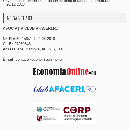
O companie britanica isi deschide birou la Iasi si face recrutari
20/12/2023
NE GASITI AICI:
ASOCIAȚIA CLUB AFACERI.RO
Nr. R.A.F.:
156/A din 4.08.2010
C.I.F.:
27269648;
Adresa:
sos. Barnova, nr. 29 B, Iasi.
Email:
contact@economiaonline.ro