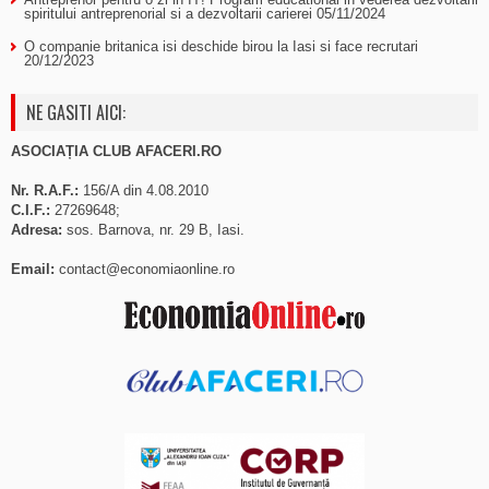
spiritului antreprenorial si a dezvoltarii carierei
05/11/2024
O companie britanica isi deschide birou la Iasi si face recrutari
20/12/2023
NE GASITI AICI:
ASOCIAȚIA CLUB AFACERI.RO
Nr. R.A.F.:
156/A din 4.08.2010
C.I.F.:
27269648;
Adresa:
sos. Barnova, nr. 29 B, Iasi.
Email:
contact@economiaonline.ro