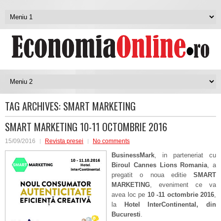
TAG ARCHIVES:
SMART MARKETING
SMART MARKETING 10-11 OCTOMBRIE 2016
15/09/2016
Revista presei
No comments
BusinessMark
, in parteneriat cu
Biroul Cannes Lions Romania
, a
pregatit o noua editie
SMART
MARKETING
, eveniment ce va
avea loc pe
10 -11 octombrie 2016
,
la
Hotel
InterContinental, din
Bucuresti
.