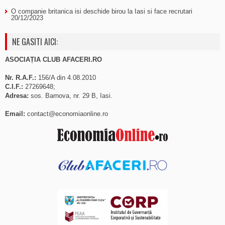
O companie britanica isi deschide birou la Iasi si face recrutari
20/12/2023
NE GASITI AICI:
ASOCIAȚIA CLUB AFACERI.RO
Nr. R.A.F.:
156/A din 4.08.2010
C.I.F.:
27269648;
Adresa:
sos. Barnova, nr. 29 B, Iasi.
Email:
contact@economiaonline.ro