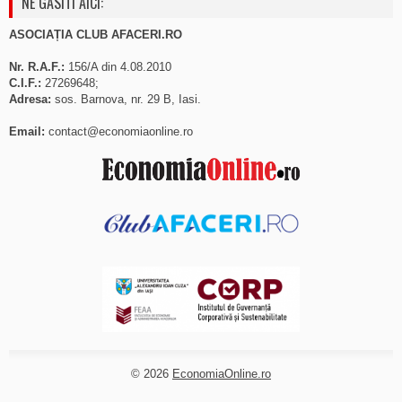
NE GASITI AICI:
ASOCIAȚIA CLUB AFACERI.RO
Nr. R.A.F.:
156/A din 4.08.2010
C.I.F.:
27269648;
Adresa:
sos. Barnova, nr. 29 B, Iasi.
Email:
contact@economiaonline.ro
© 2026
EconomiaOnline.ro