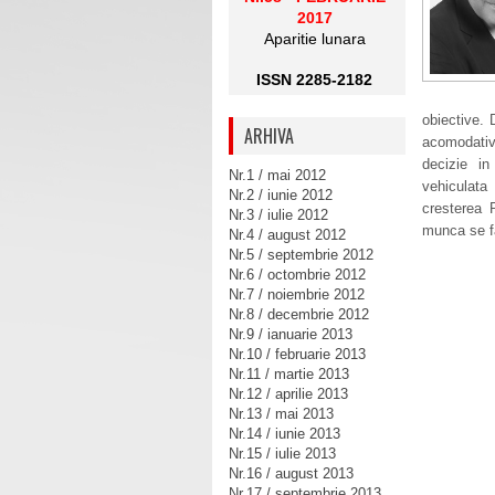
2017
Aparitie lunara
ISSN 2285-2182
obiective. 
ARHIVA
acomodativ
decizie in
Nr.1 / mai 2012
vehiculata
Nr.2 / iunie 2012
cresterea P
Nr.3 / iulie 2012
munca se f
Nr.4 / august 2012
Nr.5 / septembrie 2012
Nr.6 / octombrie 2012
Nr.7 / noiembrie 2012
Nr.8 / decembrie 2012
Nr.9 / ianuarie 2013
Nr.10 / februarie 2013
Nr.11 / martie 2013
Nr.12 / aprilie 2013
Nr.13 / mai 2013
Nr.14 / iunie 2013
Nr.15 / iulie 2013
Nr.16 / august 2013
Nr.17 / septembrie 2013