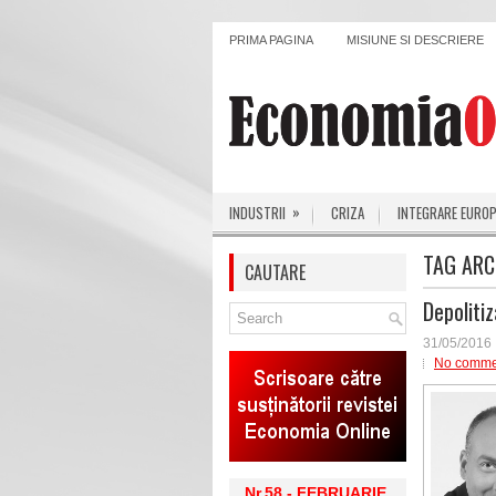
PRIMA PAGINA
MISIUNE SI DESCRIERE
»
INDUSTRII
CRIZA
INTEGRARE EURO
TAG ARC
CAUTARE
Depoliti
31/05/2016
No comme
Nr.58 - FEBRUARIE