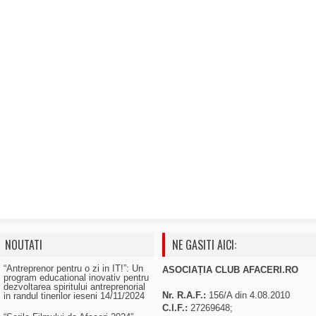
NOUTATI
NE GASITI AICI:
“Antreprenor pentru o zi in IT!”: Un
ASOCIAȚIA CLUB AFACERI.RO
program educational inovativ pentru
dezvoltarea spiritului antreprenorial
Nr. R.A.F.:
156/A din 4.08.2010
in randul tinerilor ieseni
14/11/2024
C.I.F.:
27269648;