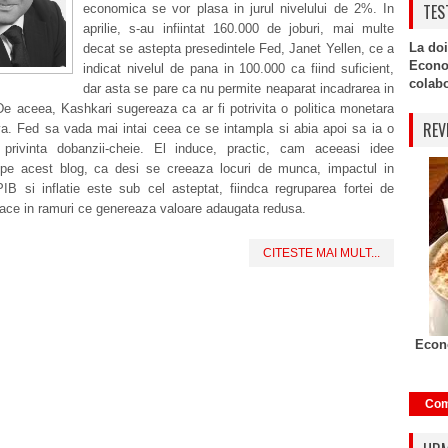
TES
economica se vor plasa in jurul nivelului de 2%. In
aprilie, s-au infiintat 160.000 de joburi, mai multe
La doi
decat se astepta presedintele Fed, Janet Yellen, ce a
Econo
indicat nivelul de pana in 100.000 ca fiind suficient,
colabor
dar asta se pare ca nu permite neaparat incadrarea in
De aceea, Kashkari sugereaza ca ar fi potrivita o politica monetara
REV
a. Fed sa vada mai intai ceea ce se intampla si abia apoi sa ia o
 privinta dobanzii-cheie. El induce, practic, cam aceeasi idee
 pe acest blog, ca desi se creeaza locuri de munca, impactul in
IB si inflatie este sub cel asteptat, fiindca regruparea fortei de
ace in ramuri ce genereaza valoare adaugata redusa.
CITESTE MAI MULT...
Econo
Com