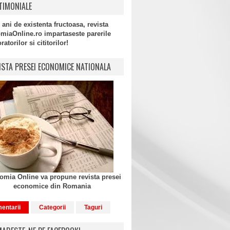
TIMONIALE
 ani de existenta fructoasa, revista
miaOnline.ro impartaseste parerile
atorilor si cititorilor!
ISTA PRESEI ECONOMICE NATIONALA
mia Online va propune revista presei
economice din Romania
entarii
Categorii
Taguri