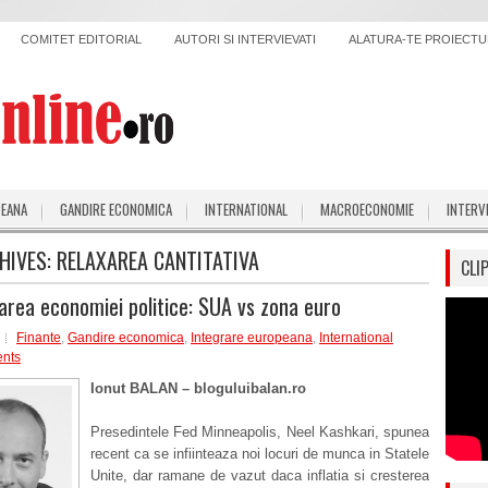
COMITET EDITORIAL
AUTORI SI INTERVIEVATI
ALATURA-TE PROIECTUL
PEANA
GANDIRE ECONOMICA
INTERNATIONAL
MACROECONOMIE
INTERV
HIVES:
RELAXAREA CANTITATIVA
CLI
zarea economiei politice: SUA vs zona euro
Finante
,
Gandire economica
,
Integrare europeana
,
International
nts
Ionut BALAN – bloguluibalan.ro
Presedintele Fed Minneapolis, Neel Kashkari, spunea
recent ca se infiinteaza noi locuri de munca in Statele
Unite, dar ramane de vazut daca inflatia si cresterea