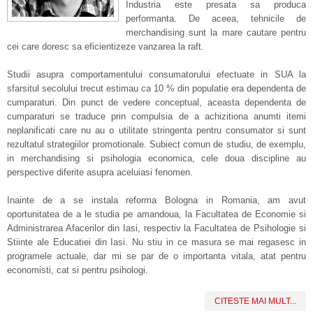
Industria este presata sa produca
performanta. De aceea, tehnicile de
merchandising sunt la mare cautare pentru
cei care doresc sa eficientizeze vanzarea la raft.
Studii asupra comportamentului consumatorului efectuate in SUA la
sfarsitul secolului trecut estimau ca 10 % din populatie era dependenta de
cumparaturi. Din punct de vedere conceptual, aceasta dependenta de
cumparaturi se traduce prin compulsia de a achizitiona anumti itemi
neplanificati care nu au o utilitate stringenta pentru consumator si sunt
rezultatul strategiilor promotionale. Subiect comun de studiu, de exemplu,
in merchandising si psihologia economica, cele doua discipline au
perspective diferite asupra aceluiasi fenomen.
Inainte de a se instala reforma Bologna in Romania, am avut
oportunitatea de a le studia pe amandoua, la Facultatea de Economie si
Administrarea Afacerilor din Iasi, respectiv la Facultatea de Psihologie si
Stiinte ale Educatiei din Iasi. Nu stiu in ce masura se mai regasesc in
programele actuale, dar mi se par de o importanta vitala, atat pentru
economisti, cat si pentru psihologi.
CITESTE MAI MULT...