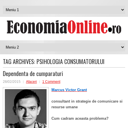
TAG ARCHIVES:
PSIHOLOGIA CONSUMATORULUI
Dependenta de cumparaturi
28/02/2015
Afaceri
1 Comment
Marcus Victor Grant
consultant in strategie de comunicare si
resurse umane
Cum cadram aceasta problema?