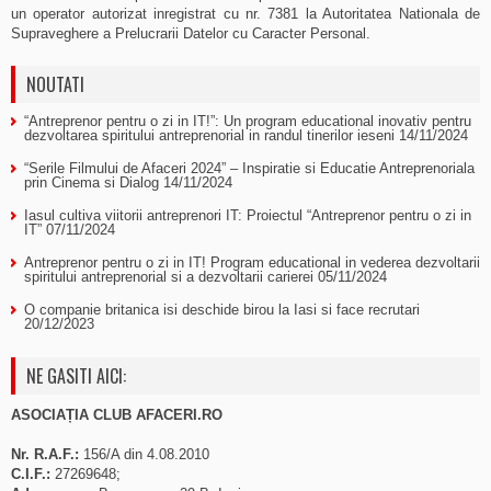
un operator autorizat inregistrat cu nr. 7381 la Autoritatea Nationala de
Supraveghere a Prelucrarii Datelor cu Caracter Personal.
NOUTATI
“Antreprenor pentru o zi in IT!”: Un program educational inovativ pentru
dezvoltarea spiritului antreprenorial in randul tinerilor ieseni
14/11/2024
“Serile Filmului de Afaceri 2024” – Inspiratie si Educatie Antreprenoriala
prin Cinema si Dialog
14/11/2024
Iasul cultiva viitorii antreprenori IT: Proiectul “Antreprenor pentru o zi in
IT”
07/11/2024
Antreprenor pentru o zi in IT! Program educational in vederea dezvoltarii
spiritului antreprenorial si a dezvoltarii carierei
05/11/2024
O companie britanica isi deschide birou la Iasi si face recrutari
20/12/2023
NE GASITI AICI:
ASOCIAȚIA CLUB AFACERI.RO
Nr. R.A.F.:
156/A din 4.08.2010
C.I.F.:
27269648;