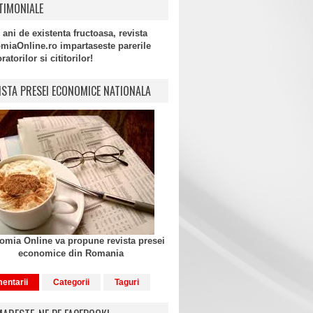
TIMONIALE
 ani de existenta fructoasa, revista
miaOnline.ro impartaseste parerile
atorilor si cititorilor!
ISTA PRESEI ECONOMICE NATIONALA
mia Online va propune revista presei
economice din Romania
entarii
Categorii
Taguri