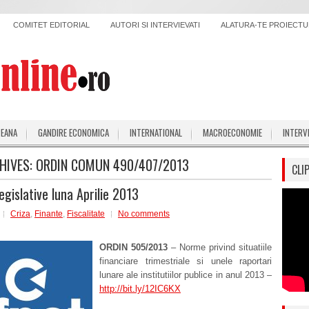
COMITET EDITORIAL
AUTORI SI INTERVIEVATI
ALATURA-TE PROIECTUL
PEANA
GANDIRE ECONOMICA
INTERNATIONAL
MACROECONOMIE
INTERV
HIVES:
ORDIN COMUN 490/407/2013
CLI
egislative luna Aprilie 2013
Criza
,
Finante
,
Fiscalitate
No comments
ORDIN 505/2013
– Norme privind situatiile
financiare trimestriale si unele raportari
lunare ale institutiilor publice in anul 2013 –
http://bit.ly/12IC6KX