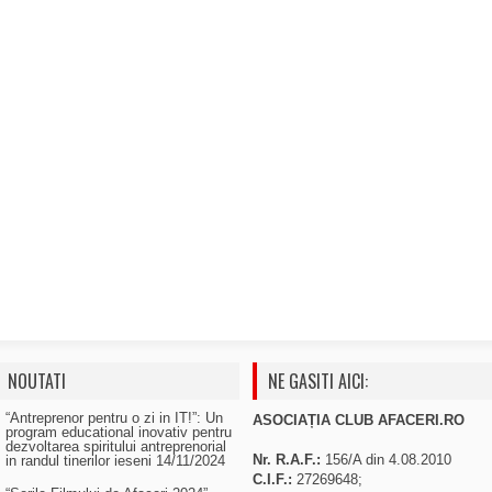
NOUTATI
NE GASITI AICI:
“Antreprenor pentru o zi in IT!”: Un
ASOCIAȚIA CLUB AFACERI.RO
program educational inovativ pentru
dezvoltarea spiritului antreprenorial
Nr. R.A.F.:
156/A din 4.08.2010
in randul tinerilor ieseni
14/11/2024
C.I.F.:
27269648;