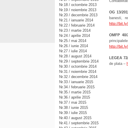
Contabilita
Nr.18 / octombrie 2013
Nr.19 / noiembrie 2013
OG 13/201
Nr.20 / decembrie 2013
banesti, r
Nr.21 / ianuarie 2014
http://bit.l
Nr.22 / februarie 2014
Nr.23 / martie 2014
OMFP 40/
Nr.24 / aprilie 2014
Nr.25 / mai 2014
principa
Nr.26 / iunie 2014
http://bit.
Nr.27 / iulie 2014
Nr.28 / august 2014
LEGEA 72
Nr.29 / septembrie 2014
de plata –
Nr.30 / octombrie 2014
Nr.31 / noiembrie 2014
Nr.32 / decembrie 2014
Nr.33 / ianuarie 2015
Nr.34 / februarie 2015
Nr.35 / martie 2015
Nr.36 / aprilie 2015
Nr.37 / mai 2015
Nr.38 / iunie 2015
Nr.39 / iulie 2015
Nr.40 / august 2015
Nr.41 / septembrie 2015