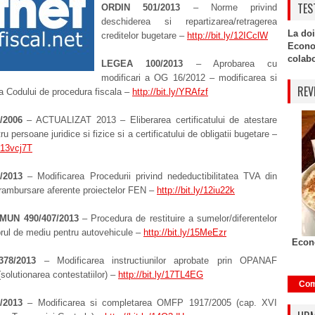
TES
ORDIN 501/2013
– Norme privind
deschiderea si repartizarea/retragerea
La doi
creditelor bugetare –
http://bit.ly/12ICclW
Econo
colabor
LEGEA 100/2013
– Aprobarea cu
modificari a OG 16/2012 – modificarea si
REV
a Codului de procedura fiscala –
http://bit.ly/YRAfzf
/2006
– ACTUALIZAT 2013 – Eliberarea certificatului de atestare
ru persoane juridice si fizice si a certificatului de obligatii bugetare –
y/13vcj7T
/2013
– Modificarea Procedurii privind nedeductibilitatea TVA din
 rambursare aferente proiectelor FEN –
http://bit.ly/12iu22k
MUN 490/407/2013
– Procedura de restituire a sumelor/diferentelor
brul de mediu pentru autovehicule –
http://bit.ly/15MeEzr
Econo
78/2013
– Modificarea instructiunilor aprobate prin OPANAF
solutionarea contestatiilor) –
http://bit.ly/17TL4EG
Com
/2013
– Modificarea si completarea OMFP 1917/2005 (cap. XVI