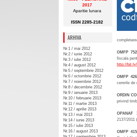
2017
Aparitie lunara
ISSN 2285-2182
ARHIVA
completare
Nr.1 / mai 2012
OMFP 752
Nr.2 / iunie 2012
fiscala pent
Nr.3 / iulie 2012
http://bit.l
Nr.4 / august 2012
Nr.5 / septembrie 2012
Nr.6 / octombrie 2012
OMFP 426
Nr.7 / noiembrie 2012
cererile de
Nr.8 / decembrie 2012
Nr.9 / ianuarie 2013
ORDIN CO
Nr.10 / februarie 2013
privind tim
Nr.11 / martie 2013
Nr.12 / aprilie 2013
OPANAF 3
Nr.13 / mai 2013
2137/2011 (
Nr.14 / iunie 2013
Nr.15 / iulie 2013
Nr.16 / august 2013
OMFP 415
Nr.17 / septembrie 2013