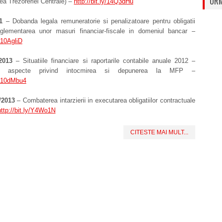
URM
tea Trezoreriei Centrale) –
http://bit.ly/14Q3dHu
1
– Dobanda legala remuneratorie si penalizatoare pentru obligatii
eglementarea unor masuri financiar-fiscale in domeniul bancar –
y/10AgliD
2013
– Situatiile financiare si raportarile contabile anuale 2012 –
lele aspecte privind intocmirea si depunerea la MFP –
ly/10dMbu4
/2013
– Combaterea intarzierii in executarea obligatiilor contractuale
http://bit.ly/Y4Wo1N
CITESTE MAI MULT...