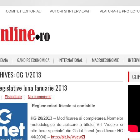
COMITET EDITORIAL
AUTORI SI INTERVIEVATI
ALATURA-TE PROIECTUL
PEANA
GANDIRE ECONOMICA
INTERNATIONAL
MACROECONOMIE
INTERV
HIVES:
OG 1/2013
CLI
legislative luna Ianuarie 2013
Fiscalitate
No comments
Reglementari fiscale si contabile
HG 20/2013
– Modificarea si completarea Normelor
metodologice de aplicare a titlului VII “Accize si
alte taxe speciale” din Codul fiscal (modificare HG
44/2004) –
http://bit.ly/VvcwZl