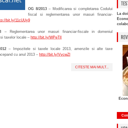
TES
OG 8/2013
– Modificarea si completarea Codului
La doi
fiscal si reglementarea unor masuri financiar-
Econo
tp://bit.ly/11cUUy9
colabor
3
– Reglementarea unor masuri financiar-fiscale in domeniul
REV
 si taxelor locale –
http://bit.ly/WPeTlI
012
– Impozitele si taxele locale 2013, amenzile si alte taxe
incepand cu anul 2013 –
http://bit.ly/VvcwZl
CITESTE MAI MULT...
Econo
Com