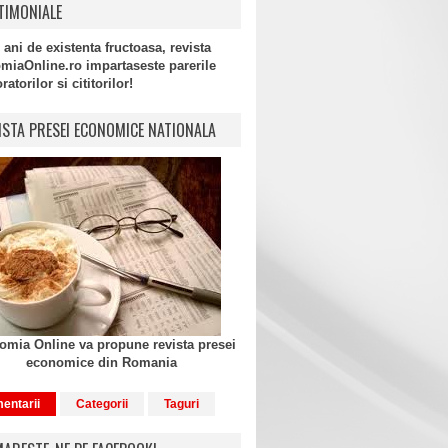
TIMONIALE
 ani de existenta fructoasa, revista
miaOnline.ro impartaseste parerile
atorilor si cititorilor!
ISTA PRESEI ECONOMICE NATIONALA
mia Online va propune revista presei
economice din Romania
entarii
Categorii
Taguri