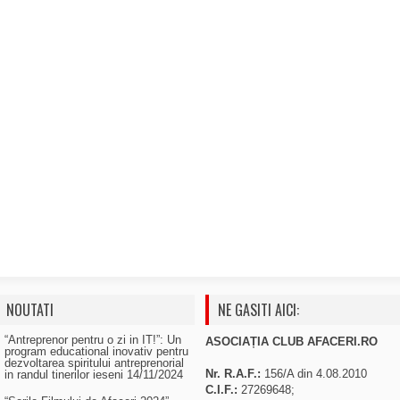
NOUTATI
NE GASITI AICI:
“Antreprenor pentru o zi in IT!”: Un
ASOCIAȚIA CLUB AFACERI.RO
program educational inovativ pentru
dezvoltarea spiritului antreprenorial
Nr. R.A.F.:
156/A din 4.08.2010
in randul tinerilor ieseni
14/11/2024
C.I.F.:
27269648;