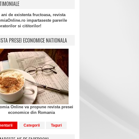
TIMONIALE
 ani de existenta fructoasa, revista
miaOnline.ro impartaseste parerile
atorilor si cititorilor!
ISTA PRESEI ECONOMICE NATIONALA
mia Online va propune revista presei
economice din Romania
entarii
Categorii
Taguri