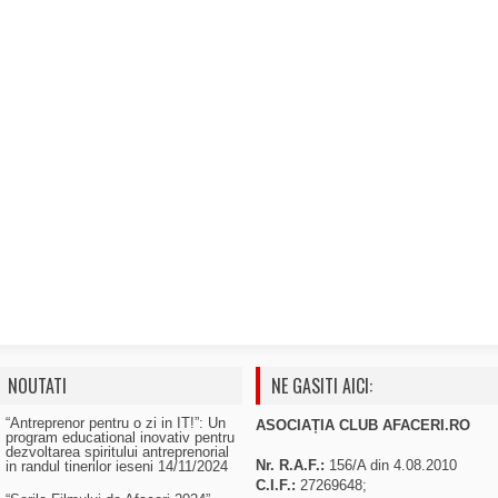
NOUTATI
NE GASITI AICI:
“Antreprenor pentru o zi in IT!”: Un
ASOCIAȚIA CLUB AFACERI.RO
program educational inovativ pentru
dezvoltarea spiritului antreprenorial
Nr. R.A.F.:
156/A din 4.08.2010
in randul tinerilor ieseni
14/11/2024
C.I.F.:
27269648;