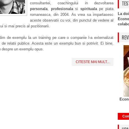
TES
consultantei, coachingului in dezvoltarea
personala
,
profesionala
si
spirituala
pe piata
La doi
romaneasca, din 2004. As vrea sa impartasesc
Econo
aceste observatii cu voi, din punctul de vedere al
colabor
i si mai precis al pozitionarii.
REV
im de exemplu la un training pe care o companie l-a externalizat
i de relatii publice. Acesta este un exemplu bun si potrivit. Ei bine,
u despre un exemplu opus.
CITESTE MAI MULT...
Econo
Com