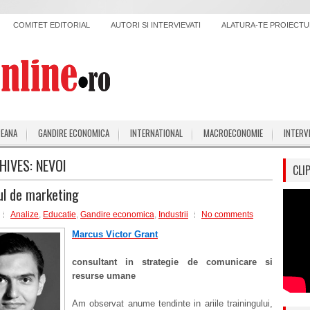
COMITET EDITORIAL
AUTORI SI INTERVIEVATI
ALATURA-TE PROIECTUL
PEANA
GANDIRE ECONOMICA
INTERNATIONAL
MACROECONOMIE
INTERV
HIVES:
NEVOI
CLI
ul de marketing
Analize
,
Educatie
,
Gandire economica
,
Industrii
No comments
Marcus Victor Grant
consultant in strategie de comunicare si
resurse umane
Am observat anume tendinte in ariile trainingului,