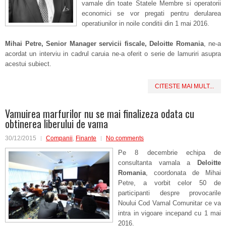
vamale din toate Statele Membre si operatorii
economici se vor pregati pentru derularea
operatiunilor in noile conditii din 1 mai 2016.
Mihai Petre, Senior Manager servicii fiscale, Deloitte Romania
, ne-a
acordat un interviu in cadrul caruia ne-a oferit o serie de lamuriri asupra
acestui subiect.
CITESTE MAI MULT...
Vamuirea marfurilor nu se mai finalizeza odata cu
obtinerea liberului de vama
30/12/2015
Companii
,
Finante
No comments
Pe 8 decembrie echipa de
consultanta vamala a
Deloitte
Romania
, coordonata de Mihai
Petre, a vorbit celor 50 de
participanti despre provocarile
Noului Cod Vamal Comunitar ce va
intra in vigoare incepand cu 1 mai
2016.