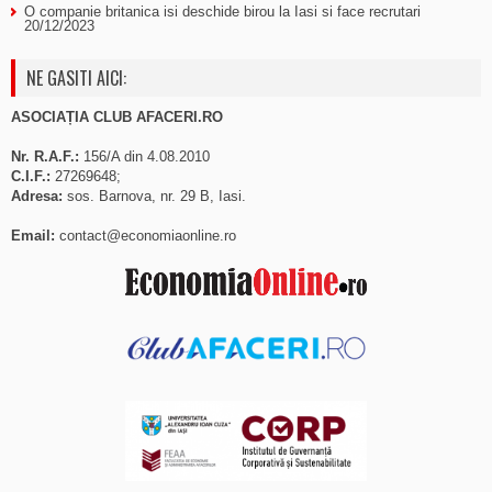
O companie britanica isi deschide birou la Iasi si face recrutari
20/12/2023
NE GASITI AICI:
ASOCIAȚIA CLUB AFACERI.RO
Nr. R.A.F.:
156/A din 4.08.2010
C.I.F.:
27269648;
Adresa:
sos. Barnova, nr. 29 B, Iasi.
Email:
contact@economiaonline.ro