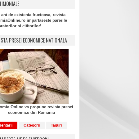
TIMONIALE
 ani de existenta fructoasa, revista
miaOnline.ro impartaseste parerile
atorilor si cititorilor!
ISTA PRESEI ECONOMICE NATIONALA
mia Online va propune revista presei
economice din Romania
entarii
Categorii
Taguri