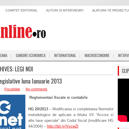
COMITET EDITORIAL
AUTORI SI INTERVIEVATI
ALATURA-TE PROIECTUL
PEANA
GANDIRE ECONOMICA
INTERNATIONAL
MACROECONOMIE
INTERV
HIVES:
LEGI NOI
CLI
legislative luna Ianuarie 2013
Fiscalitate
No comments
Reglementari fiscale si contabile
HG 20/2013
– Modificarea si completarea Normelor
metodologice de aplicare a titlului VII “Accize si
alte taxe speciale” din Codul fiscal (modificare HG
44/2004) –
http://bit.ly/VvcwZl