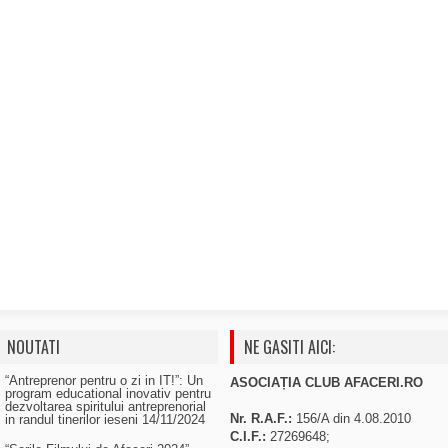
NOUTATI
NE GASITI AICI:
“Antreprenor pentru o zi in IT!”: Un
ASOCIAȚIA CLUB AFACERI.RO
program educational inovativ pentru
dezvoltarea spiritului antreprenorial
Nr. R.A.F.:
156/A din 4.08.2010
in randul tinerilor ieseni
14/11/2024
C.I.F.:
27269648;