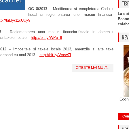
TES
OG 8/2013
– Modificarea si completarea Codului
La doi
fiscal si reglementarea unor masuri financiar-
Econo
tp://bit.ly/11cUUy9
colabor
3
– Reglementarea unor masuri financiar-fiscale in domeniul
REV
 si taxelor locale –
http://bit.ly/WPeTlI
012
– Impozitele si taxele locale 2013, amenzile si alte taxe
incepand cu anul 2013 –
http://bit.ly/VvcwZl
CITESTE MAI MULT...
Econo
Com