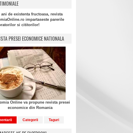
TIMONIALE
 ani de existenta fructoasa, revista
miaOnline.ro impartaseste parerile
atorilor si cititorilor!
ISTA PRESEI ECONOMICE NATIONALA
mia Online va propune revista presei
economice din Romania
entarii
Categorii
Taguri