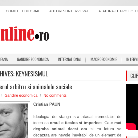
COMITET EDITORIAL
AUTORI SI INTERVIEVATI
ALATURA-TE PROIECTUL
PEANA
GANDIRE ECONOMICA
INTERNATIONAL
MACROECONOMIE
INTERV
HIVES:
KEYNESISMUL
CLI
erul arbitru si animalele sociale
Gandire economica
No comments
Cristian PAUN
Ideologia de stanga s-a atasat iremediabil de
ideea ca
omul e ticalos si imperfect
. Ca
e mai
degraba animal decat om
si ca latura sa
decazuta are nevoie inevitabil de un element de