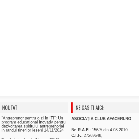
NOUTATI
NE GASITI AICI:
“Antreprenor pentru o zi in IT!”: Un
ASOCIAȚIA CLUB AFACERI.RO
program educational inovativ pentru
dezvoltarea spiritului antreprenorial
Nr. R.A.F.:
156/A din 4.08.2010
in randul tinerilor ieseni
14/11/2024
C.I.F.:
27269648;