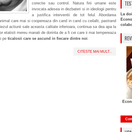
TES
corectie sau control. Natura firii umane este
invocata adesea in dezbateri si in ideologii pentru
La doi
a justifica interventii de tot felul. Abordarea
Econo
nimal care mai si coopereaza din cand in cand cu ceilalti, pastrand
colabor
ezul actiunii sale aceasta calitate inferioara, continua sa dea apa la
r etatisti mereu manati de dorinta de a fi cei care ii mai tempereaza
REV
ip pe
ticalosii care se ascund in fiecare dintre noi
.
CITESTE MAI MULT...
Econo
Com