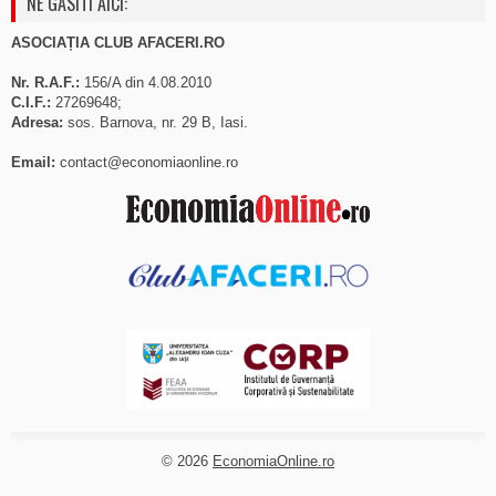
NE GASITI AICI:
ASOCIAȚIA CLUB AFACERI.RO
Nr. R.A.F.:
156/A din 4.08.2010
C.I.F.:
27269648;
Adresa:
sos. Barnova, nr. 29 B, Iasi.
Email:
contact@economiaonline.ro
© 2026
EconomiaOnline.ro