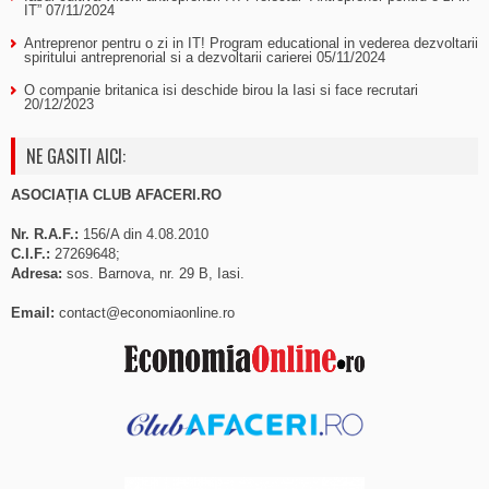
IT”
07/11/2024
Antreprenor pentru o zi in IT! Program educational in vederea dezvoltarii
spiritului antreprenorial si a dezvoltarii carierei
05/11/2024
O companie britanica isi deschide birou la Iasi si face recrutari
20/12/2023
NE GASITI AICI:
ASOCIAȚIA CLUB AFACERI.RO
Nr. R.A.F.:
156/A din 4.08.2010
C.I.F.:
27269648;
Adresa:
sos. Barnova, nr. 29 B, Iasi.
Email:
contact@economiaonline.ro