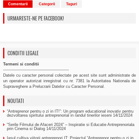
Comentarii
Categorii
Taguri
URMARESTE-NE PE FACEBOOK!
CONDITII LEGALE
Termeni si conditii
-----------------------------------------------------
Datele cu caracter personal colectate pe acest site sunt administrate de
un operator autorizat inregistrat cu nr. 7381 la Autoritatea Nationala de
Supraveghere a Prelucrarii Datelor cu Caracter Personal.
NOUTATI
“Antreprenor pentru o zi in IT!”: Un program educational inovativ pentru
dezvoltarea spiritului antreprenorial in randul tinerilor ieseni
14/11/2024
“Serile Filmului de Afaceri 2024” – Inspiratie si Educatie Antreprenoriala
prin Cinema si Dialog
14/11/2024
Iasul cultiva viitorii antreprenori IT: Proiectul “Antreprenor pentru o zi in