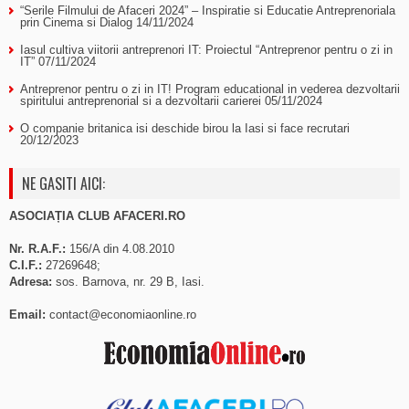
“Serile Filmului de Afaceri 2024” – Inspiratie si Educatie Antreprenoriala
prin Cinema si Dialog
14/11/2024
Iasul cultiva viitorii antreprenori IT: Proiectul “Antreprenor pentru o zi in
IT”
07/11/2024
Antreprenor pentru o zi in IT! Program educational in vederea dezvoltarii
spiritului antreprenorial si a dezvoltarii carierei
05/11/2024
O companie britanica isi deschide birou la Iasi si face recrutari
20/12/2023
NE GASITI AICI:
ASOCIAȚIA CLUB AFACERI.RO
Nr. R.A.F.:
156/A din 4.08.2010
C.I.F.:
27269648;
Adresa:
sos. Barnova, nr. 29 B, Iasi.
Email:
contact@economiaonline.ro