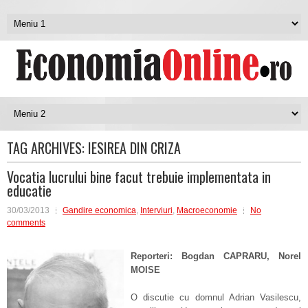
TAG ARCHIVES:
IESIREA DIN CRIZA
Vocatia lucrului bine facut trebuie implementata in
educatie
30/03/2013
Gandire economica
,
Interviuri
,
Macroeconomie
No
comments
Reporteri: Bogdan CAPRARU,
Norel
MOISE
O discutie cu domnul Adrian Vasilescu,