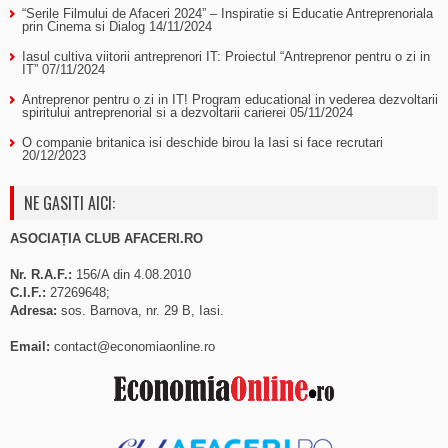
“Serile Filmului de Afaceri 2024” – Inspiratie si Educatie Antreprenoriala
prin Cinema si Dialog
14/11/2024
Iasul cultiva viitorii antreprenori IT: Proiectul “Antreprenor pentru o zi in
IT”
07/11/2024
Antreprenor pentru o zi in IT! Program educational in vederea dezvoltarii
spiritului antreprenorial si a dezvoltarii carierei
05/11/2024
O companie britanica isi deschide birou la Iasi si face recrutari
20/12/2023
NE GASITI AICI:
ASOCIAȚIA CLUB AFACERI.RO
Nr. R.A.F.:
156/A din 4.08.2010
C.I.F.:
27269648;
Adresa:
sos. Barnova, nr. 29 B, Iasi.
Email:
contact@economiaonline.ro