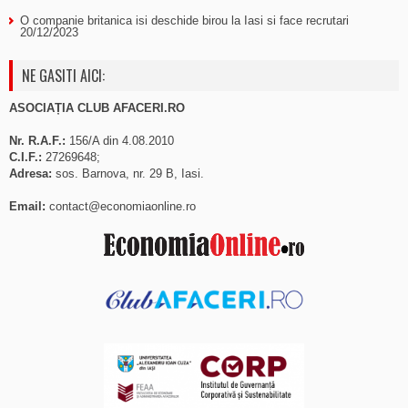
O companie britanica isi deschide birou la Iasi si face recrutari
20/12/2023
NE GASITI AICI:
ASOCIAȚIA CLUB AFACERI.RO
Nr. R.A.F.:
156/A din 4.08.2010
C.I.F.:
27269648;
Adresa:
sos. Barnova, nr. 29 B, Iasi.
Email:
contact@economiaonline.ro