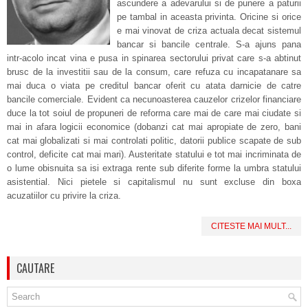
ascundere a adevarului si de punere a paturii
pe tambal in aceasta privinta. Oricine si orice
e mai vinovat de criza actuala decat sistemul
bancar si bancile centrale. S-a ajuns pana
intr-acolo incat vina e pusa in spinarea sectorului privat care s-a abtinut
brusc de la investitii sau de la consum, care refuza cu incapatanare sa
mai duca o viata pe creditul bancar oferit cu atata darnicie de catre
bancile comerciale. Evident ca necunoasterea cauzelor crizelor financiare
duce la tot soiul de propuneri de reforma care mai de care mai ciudate si
mai in afara logicii economice (dobanzi cat mai apropiate de zero, bani
cat mai globalizati si mai controlati politic, datorii publice scapate de sub
control, deficite cat mai mari). Austeritate statului e tot mai incriminata de
o lume obisnuita sa isi extraga rente sub diferite forme la umbra statului
asistential. Nici pietele si capitalismul nu sunt excluse din boxa
acuzatiilor cu privire la criza.
CITESTE MAI MULT...
CAUTARE