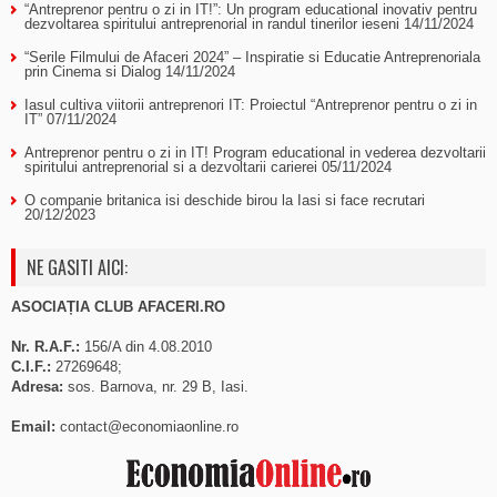
“Antreprenor pentru o zi in IT!”: Un program educational inovativ pentru
dezvoltarea spiritului antreprenorial in randul tinerilor ieseni
14/11/2024
“Serile Filmului de Afaceri 2024” – Inspiratie si Educatie Antreprenoriala
prin Cinema si Dialog
14/11/2024
Iasul cultiva viitorii antreprenori IT: Proiectul “Antreprenor pentru o zi in
IT”
07/11/2024
Antreprenor pentru o zi in IT! Program educational in vederea dezvoltarii
spiritului antreprenorial si a dezvoltarii carierei
05/11/2024
O companie britanica isi deschide birou la Iasi si face recrutari
20/12/2023
NE GASITI AICI:
ASOCIAȚIA CLUB AFACERI.RO
Nr. R.A.F.:
156/A din 4.08.2010
C.I.F.:
27269648;
Adresa:
sos. Barnova, nr. 29 B, Iasi.
Email:
contact@economiaonline.ro