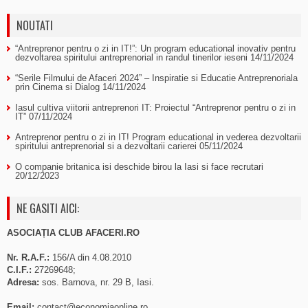
NOUTATI
“Antreprenor pentru o zi in IT!”: Un program educational inovativ pentru
dezvoltarea spiritului antreprenorial in randul tinerilor ieseni
14/11/2024
“Serile Filmului de Afaceri 2024” – Inspiratie si Educatie Antreprenoriala
prin Cinema si Dialog
14/11/2024
Iasul cultiva viitorii antreprenori IT: Proiectul “Antreprenor pentru o zi in
IT”
07/11/2024
Antreprenor pentru o zi in IT! Program educational in vederea dezvoltarii
spiritului antreprenorial si a dezvoltarii carierei
05/11/2024
O companie britanica isi deschide birou la Iasi si face recrutari
20/12/2023
NE GASITI AICI:
ASOCIAȚIA CLUB AFACERI.RO
Nr. R.A.F.:
156/A din 4.08.2010
C.I.F.:
27269648;
Adresa:
sos. Barnova, nr. 29 B, Iasi.
Email:
contact@economiaonline.ro