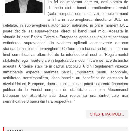
La fel de important este ca, desi vorbim de
distinctia dintre banci semnificative si restul
(cele mai putin semnificative), primele urmand
a intra in supravegherea directa a BCE iar
celelalte, in supravegherea autoritatilor nationale, in orice moment BCE
poate decide sa supravegheze direct si banci mai mici. Aceasta in
situatia in care Banca Centrala Europeana apreciaza ca este necesara
extinderea supravegherii, in vederea aplicarii consecvente a unor
standarde inalte de supraveghere. Ce face ca o banca sa fie calificata ca
fiind semnificativa aflam tot de la interlocutorul nostru: “Regulamentul
stabileste reguli foarte clare in legatura cu modul in care se face distinctia
aceasta. Criteriile stabilite in cadrul articolului 6 din Regulament vizeaza
urmatoarele aspecte: marimea bancii, importanta pentru economie,
activitatea transfrontaliera, daca bancile au beneficiat de asistenta la
nivelul Uniunii Europene, daca au solicitat sau primit asistenta financiara
publica de la Fondul european de stabilitate sau prin Mecanismul
European de Stabilitate sau daca reprezinta una dintre cele mai
semnificative 3 banci din tara respectiva. “
CITESTE MAI MULT...