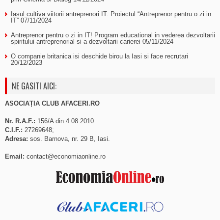
Iasul cultiva viitorii antreprenori IT: Proiectul “Antreprenor pentru o zi in
IT”
07/11/2024
Antreprenor pentru o zi in IT! Program educational in vederea dezvoltarii
spiritului antreprenorial si a dezvoltarii carierei
05/11/2024
O companie britanica isi deschide birou la Iasi si face recrutari
20/12/2023
NE GASITI AICI:
ASOCIAȚIA CLUB AFACERI.RO
Nr. R.A.F.:
156/A din 4.08.2010
C.I.F.:
27269648;
Adresa:
sos. Barnova, nr. 29 B, Iasi.
Email:
contact@economiaonline.ro