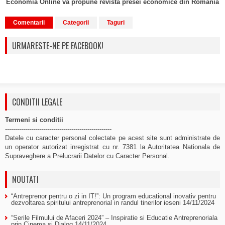
Economia Online va propune revista presei economice din Romania
Comentarii
Categorii
Taguri
URMARESTE-NE PE FACEBOOK!
CONDITII LEGALE
Termeni si conditii
-----------------------------------------------------
Datele cu caracter personal colectate pe acest site sunt administrate de
un operator autorizat inregistrat cu nr. 7381 la Autoritatea Nationala de
Supraveghere a Prelucrarii Datelor cu Caracter Personal.
NOUTATI
“Antreprenor pentru o zi in IT!”: Un program educational inovativ pentru
dezvoltarea spiritului antreprenorial in randul tinerilor ieseni
14/11/2024
“Serile Filmului de Afaceri 2024” – Inspiratie si Educatie Antreprenoriala
prin Cinema si Dialog
14/11/2024