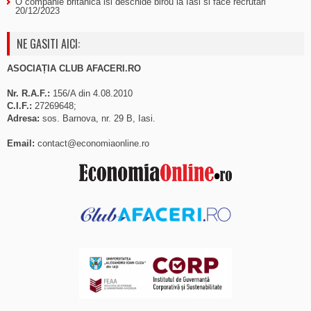
O companie britanica isi deschide birou la Iasi si face recrutari
20/12/2023
NE GASITI AICI:
ASOCIAȚIA CLUB AFACERI.RO
Nr. R.A.F.:
156/A din 4.08.2010
C.I.F.:
27269648;
Adresa:
sos. Barnova, nr. 29 B, Iasi.
Email:
contact@economiaonline.ro