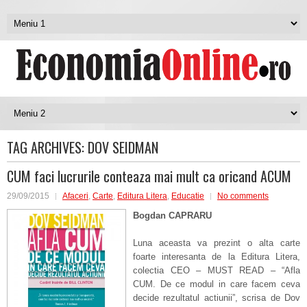
TAG ARCHIVES:
DOV SEIDMAN
CUM faci lucrurile conteaza mai mult ca oricand ACUM
29/09/2015
Afaceri
,
Carte
,
Editura Litera
,
Educatie
No comments
Bogdan CAPRARU
Luna aceasta va prezint o alta carte
foarte interesanta de la Editura Litera,
colectia CEO – MUST READ – “Afla
CUM. De ce modul in care facem ceva
decide rezultatul actiunii”, scrisa de Dov