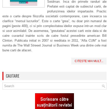
Seidman. Inca din primele randuri ale
Prefatei esti captat de subiectul cartii, de
profunzimea ideilor impartasite. Practic
este o carte despre filozofia societatii contemporane, care incearca sa
clarifice “mersul lucrurilor”. Este o carte “grea”, nu doar prin numarul de
pagini (peste 400), ci si prin complexitatea ideilor expuse intr-un mod clar
si usor asimilabil. De asemenea, “greutatea” acestei carti este data si de
catre cuvantul inainte scris de catre fostul presedinte american Bill
Clinton. Publicata initial in 2007 si reeditata in 2011, “Afla CUM” a fost
numita de The Wall Streeet Journal si Business Week una dintre cele mai
bune carti de afaceri.
CITESTE MAI MULT...
CAUTARE