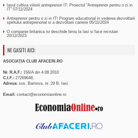
Iasul cultiva viitorii antreprenori IT: Proiectul “Antreprenor pentru o zi in
IT”
07/11/2024
Antreprenor pentru o zi in IT! Program educational in vederea dezvoltarii
spiritului antreprenorial si a dezvoltarii carierei
05/11/2024
O companie britanica isi deschide birou la Iasi si face recrutari
20/12/2023
NE GASITI AICI:
ASOCIAȚIA CLUB AFACERI.RO
Nr. R.A.F.:
156/A din 4.08.2010
C.I.F.:
27269648;
Adresa:
sos. Barnova, nr. 29 B, Iasi.
Email:
contact@economiaonline.ro