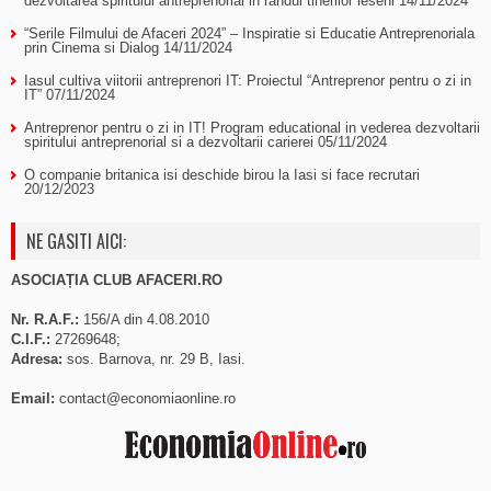
dezvoltarea spiritului antreprenorial in randul tinerilor ieseni
14/11/2024
“Serile Filmului de Afaceri 2024” – Inspiratie si Educatie Antreprenoriala
prin Cinema si Dialog
14/11/2024
Iasul cultiva viitorii antreprenori IT: Proiectul “Antreprenor pentru o zi in
IT”
07/11/2024
Antreprenor pentru o zi in IT! Program educational in vederea dezvoltarii
spiritului antreprenorial si a dezvoltarii carierei
05/11/2024
O companie britanica isi deschide birou la Iasi si face recrutari
20/12/2023
NE GASITI AICI:
ASOCIAȚIA CLUB AFACERI.RO
Nr. R.A.F.:
156/A din 4.08.2010
C.I.F.:
27269648;
Adresa:
sos. Barnova, nr. 29 B, Iasi.
Email:
contact@economiaonline.ro