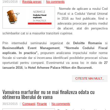
19/01/2016
Revista presei
No comments
Normele de aplicare a noului Cod
Fiscal si a Codului Vamal Unional
in 2016 au fost publicate, fiind o
adevarata provocare pentru mediul
de afaceri, atat din perspectiva
schimbarilor cat si a masurilor tranzitorii cuprinse.
Prin intermediul seminarului organizat de
Deloitte Romania
si
BusinessMark Event Management
,
“Normele Codului Fiscal
explicate. In practica”,
propunem analizarea impactului noilor norme
fiscale si vamale dar si incercarea identificarii posibilelor provocari si/sau
oportunitati pentru companii. Evenimentul va avea loc in data de
27
ianuarie 2016
, la
Hotel Arhenee Palace Hilton din Bucuresti.
CITESTE MAI MULT...
Vamuirea marfurilor nu se mai finalizeza odata cu
obtinerea liberului de vama
30/12/2015
Companii
,
Finante
No comments