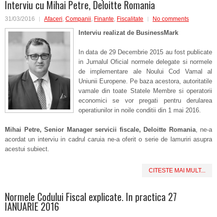
Interviu cu Mihai Petre, Deloitte Romania
31/03/2016
Afaceri
,
Companii
,
Finante
,
Fiscalitate
No comments
Interviu realizat de
BusinessMark
In data de 29 Decembrie 2015 au fost publicate
in Jurnalul Oficial normele delegate si normele
de implementare ale Noului Cod Vamal al
Uniunii Europene. Pe baza acestora, autoritatile
vamale din toate Statele Membre si operatorii
economici se vor pregati pentru derularea
operatiunilor in noile conditii din 1 mai 2016.
Mihai Petre, Senior Manager servicii fiscale, Deloitte Romania
, ne-a
acordat un interviu in cadrul caruia ne-a oferit o serie de lamuriri asupra
acestui subiect.
CITESTE MAI MULT...
Normele Codului Fiscal explicate. In practica 27
IANUARIE 2016