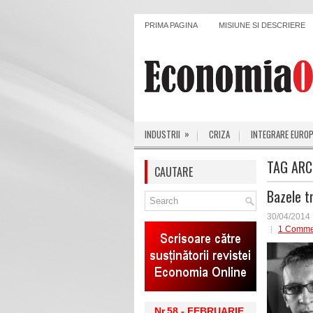
PRIMA PAGINA
MISIUNE SI DESCRIERE
»
INDUSTRII
CRIZA
INTEGRARE EURO
TAG ARC
CAUTARE
Bazele t
30/04/2014
1 Comme
Nr.58 - FEBRUARIE