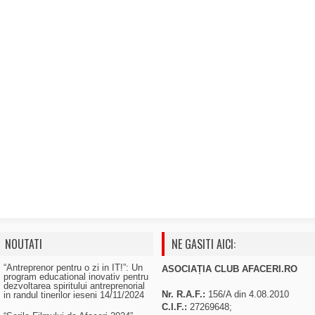
NOUTATI
NE GASITI AICI:
“Antreprenor pentru o zi in IT!”: Un
ASOCIAȚIA CLUB AFACERI.RO
program educational inovativ pentru
dezvoltarea spiritului antreprenorial
Nr. R.A.F.:
156/A din 4.08.2010
in randul tinerilor ieseni
14/11/2024
C.I.F.:
27269648;