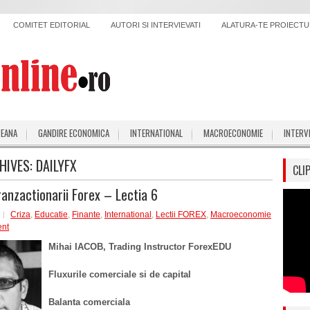
COMITET EDITORIAL
AUTORI SI INTERVIEVATI
ALATURA-TE PROIECTUL
PEANA
GANDIRE ECONOMICA
INTERNATIONAL
MACROECONOMIE
INTERV
HIVES:
DAILYFX
CLI
ranzactionarii Forex – Lectia 6
Criza
,
Educatie
,
Finante
,
International
,
Lectii FOREX
,
Macroeconomie
nt
Mihai IACOB, Trading Instructor ForexEDU
Fluxurile comerciale si de capital
Balanta comerciala