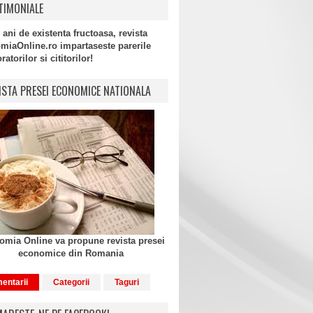
TIMONIALE
 ani de existenta fructoasa, revista
miaOnline.ro impartaseste parerile
atorilor si cititorilor!
ISTA PRESEI ECONOMICE NATIONALA
mia Online va propune revista presei
economice din Romania
entarii
Categorii
Taguri