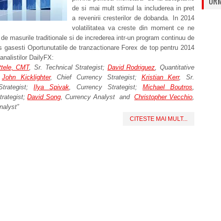
URM
de si mai mult stimul la includerea in pret
a revenirii cresterilor de dobanda. In 2014
volatilitatea va creste din moment ce ne
de masurile traditionale si de increderea intr-un program continuu de
 gasesti Oportunutatile de tranzactionare Forex de top pentru 2014
analistilor DailyFX:
tele, CMT
, Sr. Technical Strategist;
David Rodriguez
, Quantitative
John Kicklighter
, Chief Currency Strategist;
Kristian Kerr
, Sr.
trategist;
Ilya Spivak
, Currency Strategist;
Michael Boutros
,
rategist;
David Song
, Currency Analyst and
Christopher Vecchio
,
nalyst”
CITESTE MAI MULT...