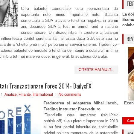
TES
Cifra balantei comerciale este reprezentata de
La doi
exporturile nete minus importurile nete. Balanta
Econo
comerciala a SUA a avut o tendinta negativa in ultimii
colabor
ani, deoarece SUA a fost in primul rand o natiune
consumatoare. Un dezechilibru in crestere a balantei
REV
 influenteaza contul curent al tarii si arata daca SUA este sau nu
atia de a “cheltui prea mult” pe bunuri si servicii externe. Traderii vor
aderea balantei comerciale o tendinta de intarire a dolarului, in timp
hilibru tot mai mare va duce, in general, la scaderea dolarului.
CITESTE MAI MULT...
tati Tranzactionare Forex 2014- DailyxFX
Analize
,
Finante
,
International
No comments
Traducerea si adaptarea Mihai Iacob,
Econo
Trading Instructor Forexedu.ro
“Trendurile care urmaresc riscul(risk
on/risk off) si-au pierdut importanta in 2013
Com
si au fost partial inlocuite de speculatiile
privind politica monetara- de la asteptarile