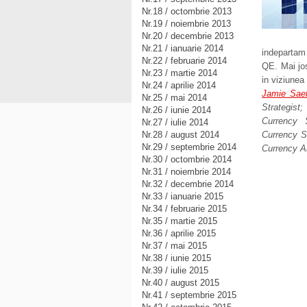
Nr.18 / octombrie 2013
Nr.19 / noiembrie 2013
Nr.20 / decembrie 2013
Nr.21 / ianuarie 2014
indepartam 
Nr.22 / februarie 2014
QE. Mai jos
Nr.23 / martie 2014
in viziunea 
Nr.24 / aprilie 2014
Jamie Saet
Nr.25 / mai 2014
Strategist;
Nr.26 / iunie 2014
Currency S
Nr.27 / iulie 2014
Nr.28 / august 2014
Currency St
Nr.29 / septembrie 2014
Currency A
Nr.30 / octombrie 2014
Nr.31 / noiembrie 2014
Nr.32 / decembrie 2014
Nr.33 / ianuarie 2015
Nr.34 / februarie 2015
Nr.35 / martie 2015
Nr.36 / aprilie 2015
Nr.37 / mai 2015
Nr.38 / iunie 2015
Nr.39 / iulie 2015
Nr.40 / august 2015
Nr.41 / septembrie 2015