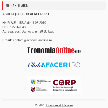
NE GASITI AICI:
ASOCIAȚIA CLUB AFACERI.RO
Nr. R.A.F.:
156/A din 4.08.2010
C.I.F.:
27269648;
Adresa:
sos. Barnova, nr. 29 B, Iasi.
Email:
contact@economiaonline.ro
© 2026
EconomiaOnline.ro