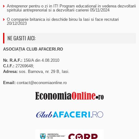
Antreprenor pentru o zi in IT! Program educational in vederea dezvoltarii
spiritului antreprenorial si a dezvoltarii carierei
05/11/2024
O companie britanica isi deschide birou la Iasi si face recrutari
20/12/2023
NE GASITI AICI:
ASOCIAȚIA CLUB AFACERI.RO
Nr. R.A.F.:
156/A din 4.08.2010
C.I.F.:
27269648;
Adresa:
sos. Barnova, nr. 29 B, Iasi.
Email:
contact@economiaonline.ro