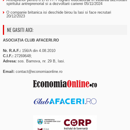
spiritului antreprenorial si a dezvoltarii carierei
05/11/2024
O companie britanica isi deschide birou la Iasi si face recrutari
20/12/2023
NE GASITI AICI:
ASOCIAȚIA CLUB AFACERI.RO
Nr. R.A.F.:
156/A din 4.08.2010
C.I.F.:
27269648;
Adresa:
sos. Barnova, nr. 29 B, Iasi.
Email:
contact@economiaonline.ro