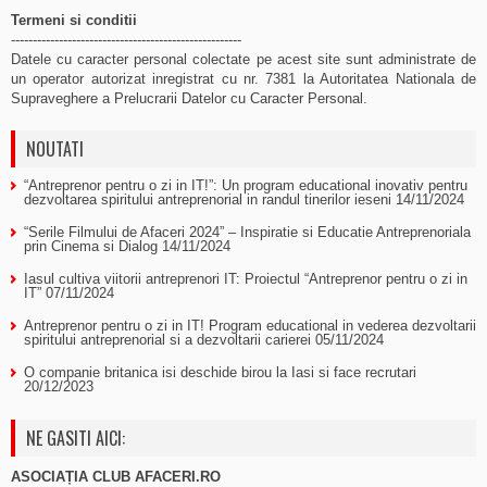
Termeni si conditii
-----------------------------------------------------
Datele cu caracter personal colectate pe acest site sunt administrate de
un operator autorizat inregistrat cu nr. 7381 la Autoritatea Nationala de
Supraveghere a Prelucrarii Datelor cu Caracter Personal.
NOUTATI
“Antreprenor pentru o zi in IT!”: Un program educational inovativ pentru
dezvoltarea spiritului antreprenorial in randul tinerilor ieseni
14/11/2024
“Serile Filmului de Afaceri 2024” – Inspiratie si Educatie Antreprenoriala
prin Cinema si Dialog
14/11/2024
Iasul cultiva viitorii antreprenori IT: Proiectul “Antreprenor pentru o zi in
IT”
07/11/2024
Antreprenor pentru o zi in IT! Program educational in vederea dezvoltarii
spiritului antreprenorial si a dezvoltarii carierei
05/11/2024
O companie britanica isi deschide birou la Iasi si face recrutari
20/12/2023
NE GASITI AICI:
ASOCIAȚIA CLUB AFACERI.RO