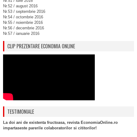
Nr.51 / iulie 2016
Nr.52 / august 2016
Nr.53 / septembrie 2016
Nr.54 / octombrie 2016
Nr.55 / noiembrie 2016
Nr.56 / decembrie 2016
Nr.57 / ianuarie 2016
CLIP PREZENTARE ECONOMIA ONLINE
TESTIMONIALE
La doi ani de existenta fructoasa, revista EconomiaOnline.ro
impartaseste parerile colaboratorilor si cititorilor!