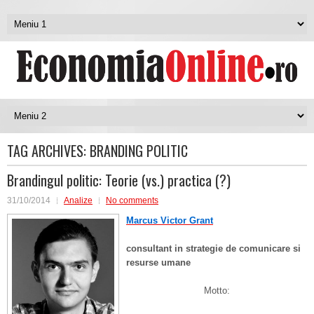
TAG ARCHIVES:
BRANDING POLITIC
Brandingul politic: Teorie (vs.) practica (?)
31/10/2014
Analize
No comments
Marcus Victor Grant
consultant in strategie de comunicare si
resurse umane
Motto: