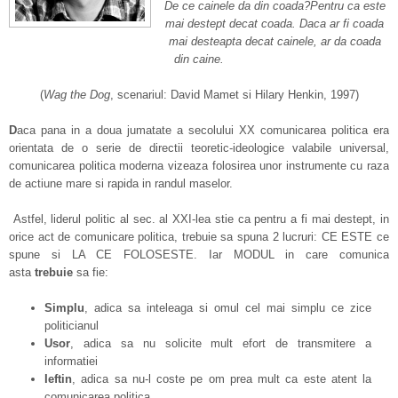
De ce cainele da din coada?Pentru ca este
mai destept decat coada. Daca ar fi coada
mai desteapta decat cainele, ar da coada
din caine.
(
Wag the Dog
, scenariul: David Mamet si Hilary Henkin, 1997)
D
aca pana in a doua jumatate a secolului XX comunicarea politica era
orientata de o serie de directii teoretic-ideologice valabile universal,
comunicarea politica moderna vizeaza folosirea unor instrumente cu raza
de actiune mare si rapida in randul maselor.
Astfel, liderul politic al sec. al XXI-lea stie ca pentru a fi mai destept, in
orice act de comunicare politica, trebuie sa spuna 2 lucruri: CE ESTE ce
spune si LA CE FOLOSESTE. Iar MODUL in care comunica
asta
trebuie
sa fie:
Simplu
, adica sa inteleaga si omul cel mai simplu ce zice
politicianul
Usor
, adica sa nu solicite mult efort de transmitere a
informatiei
Ieftin
, adica sa nu-l coste pe om prea mult ca este atent la
comunicarea politica.