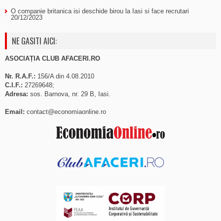
O companie britanica isi deschide birou la Iasi si face recrutari
20/12/2023
NE GASITI AICI:
ASOCIAȚIA CLUB AFACERI.RO
Nr. R.A.F.:
156/A din 4.08.2010
C.I.F.:
27269648;
Adresa:
sos. Barnova, nr. 29 B, Iasi.
Email:
contact@economiaonline.ro