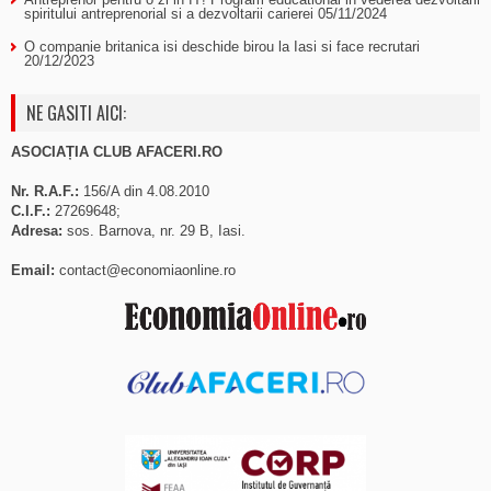
spiritului antreprenorial si a dezvoltarii carierei
05/11/2024
O companie britanica isi deschide birou la Iasi si face recrutari
20/12/2023
NE GASITI AICI:
ASOCIAȚIA CLUB AFACERI.RO
Nr. R.A.F.:
156/A din 4.08.2010
C.I.F.:
27269648;
Adresa:
sos. Barnova, nr. 29 B, Iasi.
Email:
contact@economiaonline.ro